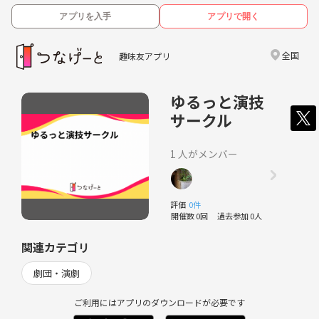
アプリを入手
アプリで開く
全国
趣味友アプリ
ゆるっと演技
サークル
1 人がメンバー
評価
0件
開催数 0回
過去参加 0人
関連カテゴリ
劇団・演劇
ご利用にはアプリのダウンロードが必要です