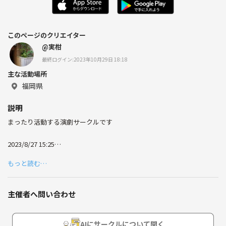
このページのクリエイター
@実柑
最終ログイン:2023年10月29日 18:18
主な活動場所
福岡県
説明
まったり活動する演劇サークルです
2023/8/27 15:25
つぼみさんへ
もっと読む…
みかんとことさん モスの前につきました！
みかんが白い服と帽子かぶってます
主催者へ問い合わせ
AIにサークルについて聞く