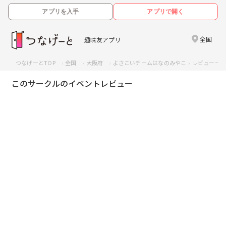
アプリを入手
アプリで開く
全国
趣味友アプリ
つなげーとTOP
全国
大阪府
よさこいチームはなのみやこ
レビュー一
このサークルのイベントレビュー