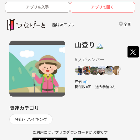
アプリを入手
アプリで開く
全国
趣味友アプリ
山登り🏔
6 人がメンバー
評価
0件
開催数 0回
過去参加 0人
関連カテゴリ
登山・ハイキング
ご利用にはアプリのダウンロードが必要です