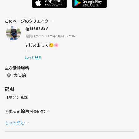
このページのクリエイター
@Mana333
最終ログイン:2025年5月4日 22:36
はじめまして😊🌸
もっと見る
主な活動場所
市内で働いてます🙋‍♀️
大阪府
説明
【集合】8:30
平日、土日お休みがバラバラなので
南海高野線河内長野駅
予定とやりたい事が合えば集まれる
バス乗り場
もっと読む…
2〜30代の仲良しさんを探してます♫
【お昼、おやつ】
各自持参