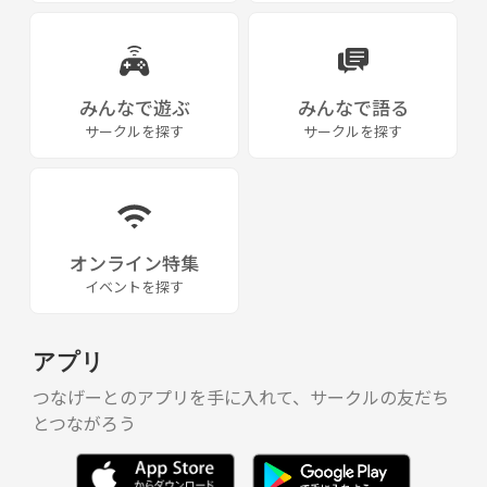
テニス
DIY
みんなで遊ぶ
みんなで語る
サークルを探す
サークルを探す
などなど👀やりたい事がいっぱいあるので
徐々に企画していきたいと思ってます💕🐰
（どんどん増えてく、、、🤣w）
オンライン特集
イベントを探す
なにか一つでも興味が被っていたら
アプリ
ぜひ仲良くしてくださいね🍀
つなげーとのアプリを手に入れて、サークルの友だち
とつながろう