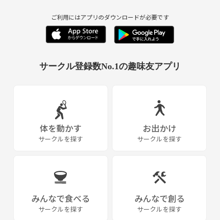
つまみ細工
ご利用にはアプリのダウンロードが必要です
サバゲー
山登り
サークル登録数No.1の趣味友アプリ
キャンプ
謎解き
ボードゲーム
パジャマパーティー
体を動かす
お出かけ
サークルを探す
サークルを探す
フリーマーケット
フラッシュモブ
ラジオドラマ制作
舞台鑑賞、出演
牧場で乳搾り
大縄跳び
みんなで食べる
みんなで創る
キックベース
サークルを探す
サークルを探す
麹、お味噌作り
運動会🏃‍♀️