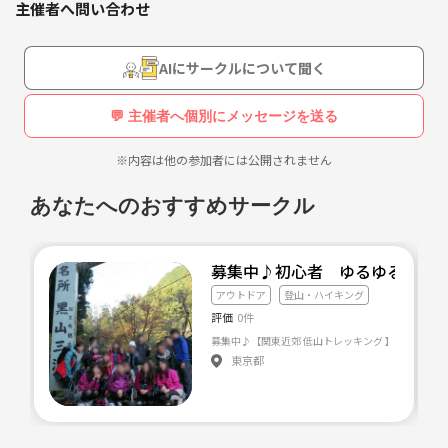
主催者へ問い合わせ
【雨天中止☂️】
AIにサークルについて聞く
楽しいことが大好き❤
【おおまかなスケジュール】
💬 主催者へ個別にメッセージを送る
8:45バス乗車
9:15 到着
※内容は他の参加者には公開されません
9:30登山スタート
11:00〜11:30頂上到着
あなたへのおすすめサークル
潮干狩り
11:30〜12:30昼休憩
ぶどう狩り
12:30〜14:30下山
15:00〜16:00解散
バトミントン
募集中♪初心者 ゆるゆるトレ
アウトドア
登山・ハイキング
ダイエット
評価
0件
お料理
東京都
ハンドメイド
着物、ご朱印
パワースポット