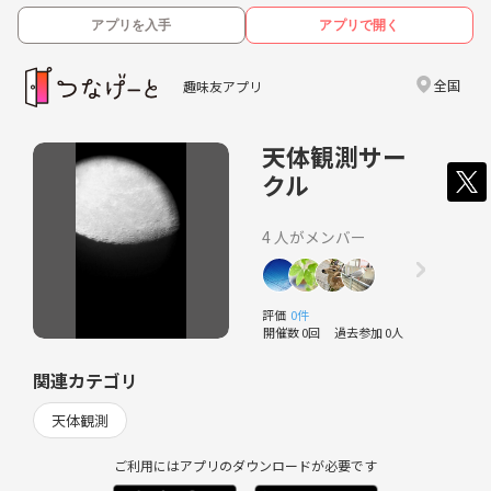
アプリを入手
アプリで開く
全国
趣味友アプリ
天体観測サー
クル
4 人がメンバー
評価
0件
開催数 0回
過去参加 0人
関連カテゴリ
天体観測
ご利用にはアプリのダウンロードが必要です