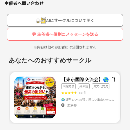
恋活パーティー
主催者へ問い合わせ
国際交流
会場となるBAR G.O.A.T.（ゴート）新宿西口店は
2023年2月に New Openしたばかり！
AIにサークルについて聞く
ボードゲーム会などを開催しているので
店内にあるカラオケ、ダーツ、TVゲームなどは
お気軽にご参加ください✨
💬 主催者へ個別にメッセージを送る
イベント時間中は全て遊び放題！
自由に使って楽しいひとときをお過ごし下さい🥰
※内容は他の参加者には公開されません
あなたへのおすすめサークル
【東京国際交流会】🌎「世界の
国際交流
英会話
異文化交流
★
★
★
★
★
131件
東京都