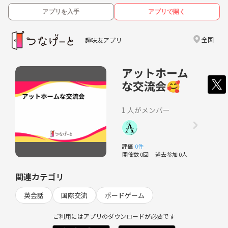
アプリを入手
アプリで開く
全国
趣味友アプリ
アットホーム
な交流会🥰
1 人がメンバー
評価
0件
開催数 0回
過去参加 0人
関連カテゴリ
英会話
国際交流
ボードゲーム
ご利用にはアプリのダウンロードが必要です