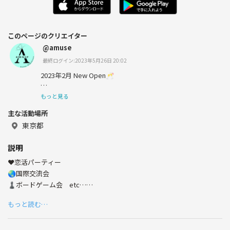
このページのクリエイター
@amuse
最終ログイン:2023年5月26日 20:02
2023年2月 New Open🥂
もっと見る
主な活動場所
オシャレなバーには、
東京都
豊富なドリンクだけでなく
説明
カラオケ・ダーツ・ボードゲーム
❤️恋活パーティー
テレビゲームなど、
🌏国際交流会
♟️ボードゲーム会 etc…
盛り上がるためのアイテムが揃っています🥳
定期的に様々なイベントを開催中✨
もっと読む…
ひとり参加90%以上！
高リピート率の、アットホームな場です😊