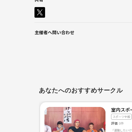
心の穏やかさ、透明さ、明るさを得られます。
澄み切った心に出会うことができます。
智慧を磨くことができます。
奥深きヨガの世界へようこそ！
主催者へ問い合わせ
興味がある方なら誰でも大歓迎です！
◆こんな方におすすめです＾＾
*自分の本質を知りたい！
*周りの方が成長するお手伝いがしたい！
*世の中の価値観に違和感を感じてる！
あなたへのおすすめサークル
◆特徴
室内スポー
* 初心者歓迎
スポーツ全般
* 学校終わりから参加できる
評価
0件
* 友達が増える