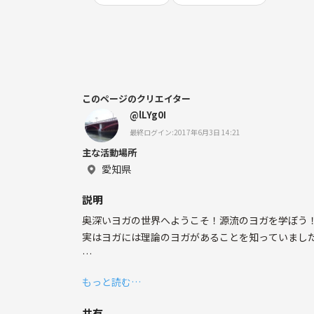
このページのクリエイター
@lLYg0I
最終ログイン:2017年6月3日 14:21
主な活動場所
愛知県
説明
奥深いヨガの世界へようこそ！源流のヨガを学ぼう
実はヨガには理論のヨガがあることを知っていまし
もちろんポーズも素晴らしい効果を私たちに与えて
もっと読む…
共有