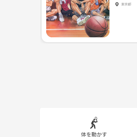
東京都
◆注目ポイント
* 本当の自分を知って行くことができる
* 人の悩みを解決できるようになる、人の役に立
* 真剣に回るを変えようとしている仲間に出逢え
◆サークルの雰囲気
名古屋市内のカフェを中心に、源流のヨガの考え方を学
ポーズや呼吸法ももちろんありますが、
一度やり方を覚えてしまえばいつでもどこでもでき
活動は主に法則を学ぶことから始まります。
体を動かす