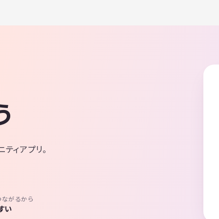
う
ニティアプリ。
つながるから
すい