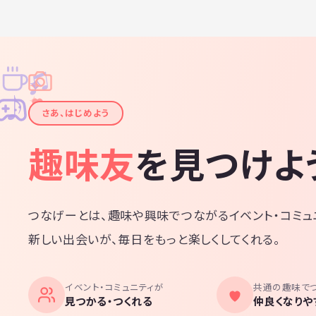
♫
✧
✦
✦
♪
✧
さあ、はじめよう
趣味友
を見つけよ
つなげーとは、趣味や興味でつながるイベント・コミュ
新しい出会いが、毎日をもっと楽しくしてくれる。
イベント・コミュニティが
共通の趣味で
見つかる・つくれる
仲良くなりや