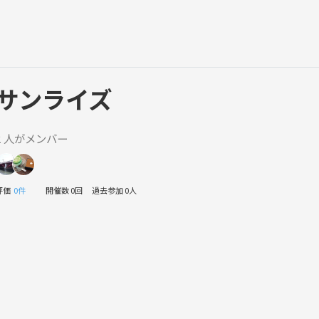
サンライズ
2 人がメンバー
評価
0件
開催数 0回
過去参加 0人