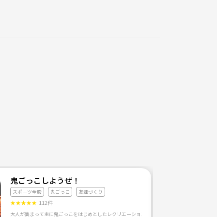
鬼ごっこしようぜ！
スポーツ全般
鬼ごっこ
友達づくり
★
★
★
★
★
112件