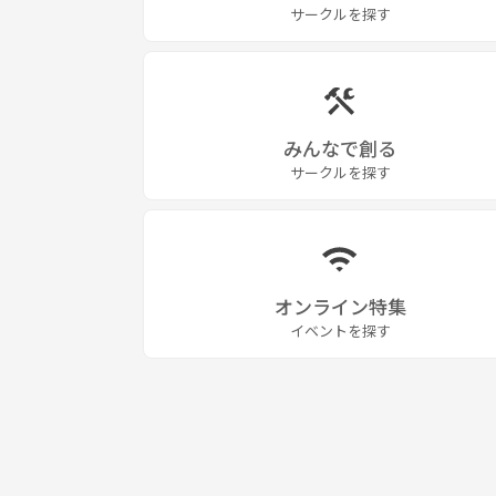
宇宙の法則はシンプルですが、理解するにはあまり
サークルを探す
個人的な話をしやすい3〜4人で集まり学びます。
◆メンバーの特徴
* 勉強熱心
みんなで創る
* 成長意欲が高い
サークルを探す
* 真面目・本気
オンライン特集
イベントを探す