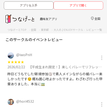
アプリを入手
アプリで開く
全国
趣味友アプリ
つなげーとTOP
全国
東京都
大人の♪ENJOYサークル
レビュー一覧
このサークルのイベントレビュー
@
iwoPnH
★
★
★
★
★
2026/02/22
【平成生まれ限定！】楽しくバレーでリフレッシュ＆仲間づくり・初心者大歓迎に参加
昨日どうもでした!新規参加🏐で素人メインながらの緩バレー楽
しかったです😌 概ね居心地よかったですよ。わざわざ行った甲
斐ありました、本当に🚃
@
hori4532