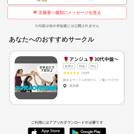
タコスパーティなど、ボードゲーム以外のイベントも不定期で開催して
ます。
💬 主催者へ個別にメッセージを送る
※内容は他の参加者には公開されません
🌟料金について
7Gold様完全協力！
あなたへのおすすめサークル
サークル活動日は割引価格で遊べちゃいます！
【30分/230円 フリータイム/2000円】
🌹アンジュ🌹30代中盤～50
食事会
麻雀
BBQ
🌟サークルの雰囲気
★
★
★
★
★
708件
現メンバーは老若男女問わずみんな仲良しで、とってもにぎやかなサー
クルです！
東京都
Twitterで過去の活動報告やメンバー紹介を掲載しているので是非チェ
ックしてみてくださいね！
🌟参加方法
ご利用にはアプリのダウンロードが必要です
参加希望の方は金火猫公式TwitterにDMお願いします！🥳🥳🥳