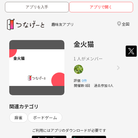
アプリを入手
アプリで開く
全国
趣味友アプリ
金火猫
1 人がメンバー
評価
0件
開催数 0回
過去参加 0人
関連カテゴリ
麻雀
ボードゲーム
ご利用にはアプリのダウンロードが必要です