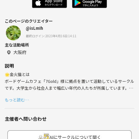
このページのクリエイター
@isLmIh
最終ログイン:2023年4月16日 14:11
主な活動場所
大阪府
説明
🌟金火猫とは
ボードゲームカフェ「7Gold」様に拠点を置いて活動しているサークル
です。大学生から社会人まで幅広い年代の人たちが所属しています。
活動日は毎週火・金の18：00～22:00！
もっと読む…
メンバーは全員で35人です。毎回10人程度が活動に参加します。
主催者へ問い合わせ
🌟活動内容
通常活動日では主にボードゲームをメインに遊んでいます。
オンライン活動、飲み会、合宿、マーダーミステリー会、クイズ大会、
AIにサークルについて聞く