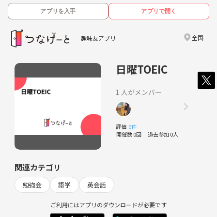
アプリを入手
アプリで開く
全国
趣味友アプリ
日曜TOEIC
1 人がメンバー
評価
0件
開催数 0回
過去参加 0人
関連カテゴリ
勉強会
語学
英会話
ご利用にはアプリのダウンロードが必要です