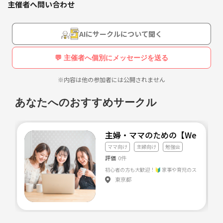
場を提供できればと思います。
主催者へ問い合わせ
リスニングの後にリーディングで約2時間で200問。
携帯にもインターフォンにも邪魔されない空間でTOEIC模擬体験をして
みましょう！
AIにサークルについて聞く
もちろん終了後、解答もお渡しします。
隔週でランチ＆解説と質問コーナーやります♩
💬 主催者へ個別にメッセージを送る
※内容は他の参加者には公開されません
あなたへのおすすめサークル
主婦・ママのための【Webで叶
ママ向け
主婦向け
勉強会
評価
0件
東京都