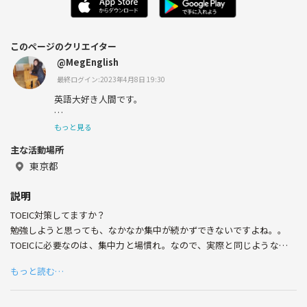
このページのクリエイター
@MegEnglish
最終ログイン:2023年4月8日 19:30
英語大好き人間です。
アメリカ留学で全然話せず引きこもり→TOEIC955点＆リ
もっと見る
スニング満点！
主な活動場所
今は外国人向けグルメツアー会社を運営
東京都
説明
TOEIC対策してますか？
昔の経験を生かし、「英語ができたら・・・」と悩む人の
力になりたい！
勉強しようと思っても、なかなか集中が続かずできないですよね。。
TOEICに必要なのは、集中力と場慣れ。なので、実際と同じような雰囲
そしてせっかくなのでTOEIC満点取りたい！ので苦手な文
気で模擬テストをやりませんか。
法と長文に挑んでます。
もっと読む…
毎週日曜日、可能な限り開催します！
英語はコミュニケーション。ゲームを通して楽しく話せる