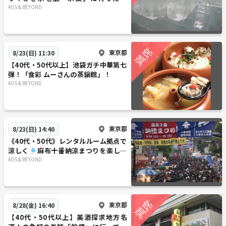
と、巣鴨で食べ飲み歩き
40S & BEYOND
東京都
8/23(日) 11:30
【40代・50代以上】池袋ガチ中華第七
弾！「食彩 ムーさんの蒸鍋館」！
40S & BEYOND
東京都
8/23(日) 14:40
《40代・50代》レンタルルーム拠点で
涼しく🎐麻布十番納涼まつりを楽しも
う！
40S & BEYOND
東京都
8/28(金) 16:40
【40代・50代以上】美酒探求地方名