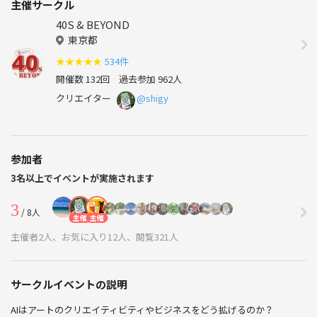
主催サークル
40S & BEYOND
東京都
★
★
★
★
★
534件
開催数 132回
過去参加 962人
クリエイター
@shigy
参加者
3名以上でイベントが実施されます
3
/ 8人
主催
主催
主催者2人、お気に入り12人、閲覧321人
サークルイベントの説明
AIはアートのクリエイティビティやビジネスをどう拡げるのか？