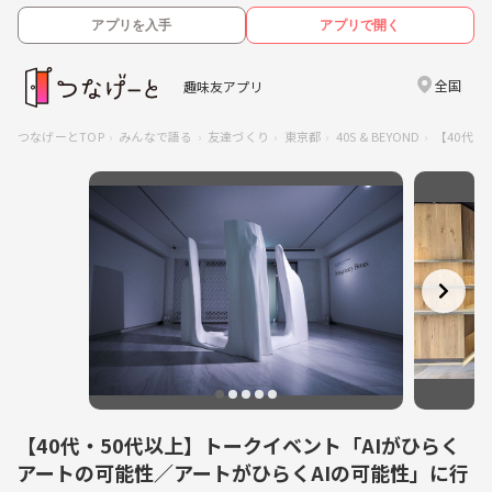
アプリを入手
アプリで開く
全国
趣味友アプリ
つなげーとTOP
みんなで語る
友達づくり
東京都
40S & BEYOND
【40代・
【40代・50代以上】トークイベント「AIがひらく
アートの可能性／アートがひらくAIの可能性」に行