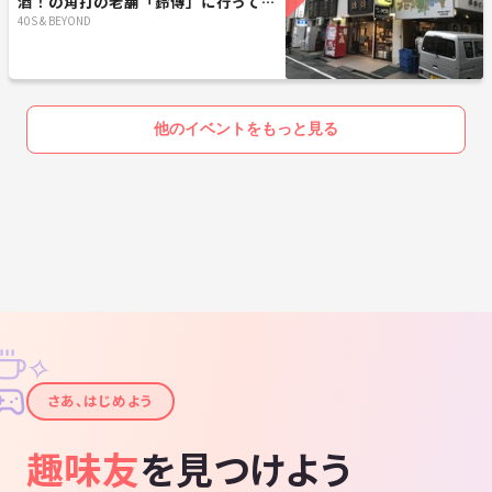
酒！の角打の老舗「鈴傳」に行ってみ
よう！
40S & BEYOND
他のイベントをもっと見る
✧
✦
さあ、はじめよう
趣味友
を見つけよう