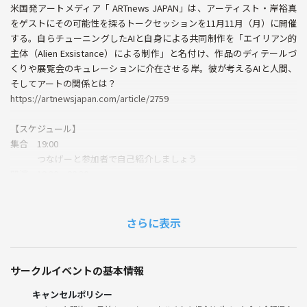
米国発アートメディア「 ARTnews JAPAN」は、アーティスト・岸裕真
をゲストにその可能性を探るトークセッションを11月11月（月）に開催
する。自らチューニングしたAIと自身による共同制作を「エイリアン的
主体（Alien Exsistance）による制作」と名付け、作品のディテールづ
くりや展覧会のキュレーションに介在させる岸。彼が考えるAIと人間、
そしてアートの関係とは？
https://artnewsjapan.com/article/2759
【スケジュール】
集合 19:00
つなげーと参加者で自己紹介しましょう
開演 19:30〜20:30
１）岸裕真のご紹介（15分）
２）AIのアート分野での事例（10分）
３）AIの可能性と課題について（20分）
さらに表示
４）書籍のご紹介（10分）
５）質疑応答（5分）
懇親会 20:30〜21:00（選書の閲覧など）
サークルイベントの基本情報
ピンチョス、ドリンク(アルコール・ソフトドリンク)飲み放題付き。
キャンセルポリシー