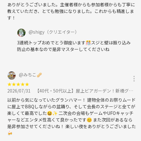
ありがとうございました。主催者様からも参加者様からも丁寧に
教えていただき、とても勉強になりました。これからも精進しま
す！
@
shigy
（クリエイター）
3連続トップおめでとう御座います🎊スジと壁は振り込み
防止の基本なので是非マスターしてくださいね
@
みちこ‪🥜
★
★
★
★
★
2026/07/31
【40代・50代以上】屋上ビアガーデン！新橋グランハマーに参加
以前から気になっていたグランハマー！ 建物全体のお祭りムード
に屋上でBBQしながらの盆踊り、そして会長のステージと全てが
楽しくて最高でした😆✨ 二次会の会場もゲームやUFOキャッチ
ャーなどエンタメ性高くて良かったです😊 また次回があるなら
是非参加させてくださいね！ 楽しい夜をありがとうございました
🍻