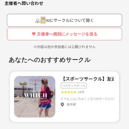
主催者へ問い合わせ
バスケットボールサークルとして2010年12月18日に設立。
ずっと愉快な仲間たちと仲良く楽しく過ごしたい頼れる仲
間たちと共に助け合い、交流を深めていきたいという想い
現在、一緒に楽しめる参加メンバーを募集しています！！
AIにサークルについて聞く
を込めて、サークル名を『ＯＺの魔法使い』から命名しま
した。
参加メンバーは20代から40代の社会人。現在の主な参加層は20代後半
💬 主催者へ個別にメッセージを送る
から30代前半が多い感じですが、年齢に関係なく楽しんでいます。
※内容は他の参加者には公開されません
バスケットボールサークルとして2010年12月18日に設
30代後半～40代の一線を退いた方も大歓迎！！
立。
あなたへのおすすめサークル
現在、参加人数は常時20～30名ほどです。男女比は６：４又は７：３く
らいですが開催日によって構成は変わります。
現在、一緒に楽しめる参加メンバーを大々的に募集してい
【スポーツサークル】友達作り!
他のバスケサークルに比べると女性の参加率が割りと多いと言われま
ます。
バスケットボール
す。
★
★
★
★
★
24件
ちなみに、女性メンバー達はほぼ全員がお独りで初参加しています。
参加メンバーは20代から40代の社会人。現在の主な参加
東京都
層は20代後半から30代前半が多い感じですが、年齢に関
新規メンバーは毎回少しずつ増えています。
係なく楽しんでいます♪
そのほとんどの人がリピーターとしてその後も『ＯＺ』に参加されてい