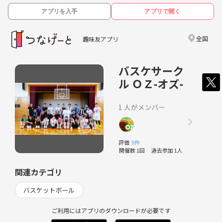
アプリを入手
アプリで開く
全国
趣味友アプリ
バスケサーク
ル ＯＺ-オズ-
1 人がメンバー
評価
0件
開催数 1回
過去参加 1人
関連カテゴリ
バスケットボール
ご利用にはアプリのダウンロードが必要です