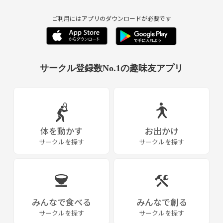
ますよ。
30代後半～40代の一線を退いた方も大歓迎！！
ご利用にはアプリのダウンロードが必要です
不安で迷っている方も是非一度『ＯＺ』の雰囲気を観に来てください。
練習やゲームでは女性や初心者に優しいルールを適用して、初心者から
現在、参加人数は常時20～30名ほどです。男女比は６：４
経験者までどのレベルの人でも幅広く楽しめるよう配慮しています。
くらいですが開催日によって構成は変わります。
サークル登録数No.1の趣味友アプリ
また、バスケの後の飲み会もほぼ全員がそのまま参加して毎回盛り上が
っていますよ～♪
他のバスケサークルに比べると女子の参加率が割りと多い
と言われます。
どのサークルにも言えることですが、早くその中に溶け込むには沢山の
人と話せるアフターの飲み会はとても大切なイベントの一つです！
体を動かす
お出かけ
サークルを探す
サークルを探す
現在、新規メンバーは毎回少しずつ増えています。
『ＯＺ』は『バスケだけでなく飲み会や旅行を通じて交流を深める事を
大切にする』をコンセプトにこれからも活動していきます。
ガチなバスケよりも楽しいバスケが大好き♡
そのほとんどの人がリピーターとしてその後も『ＯＺ』に
参加されていますよ。
みんなで食べる
みんなで創る
一緒に笑い合える仲間と楽しいバスケを探している人、特に初心者は大
サークルを探す
サークルを探す
歓迎です！！