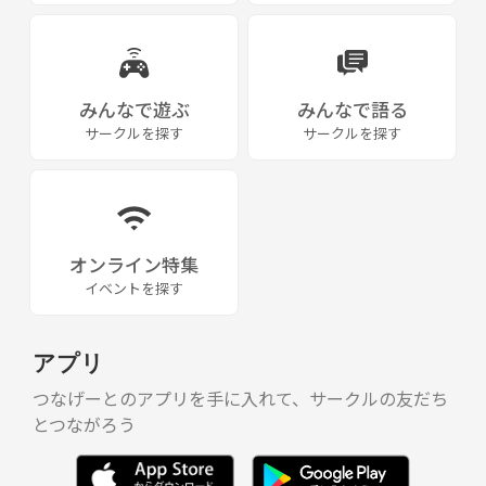
女子メンバー達はほぼ全員が単独で初参加しているので不
私たちと一緒に楽しいバスケをしませんか♪
安で迷っている女子も是非一度『ＯＺ』の雰囲気を観に来
てください。
※ 参加申込み、質問事項、開催日程についてはＨＰをご覧ください。
みんなで遊ぶ
みんなで語る
サークルを探す
サークルを探す
練習やゲームでは女子や初心者に優しいルールを適用し
て、初心者から経験者までどのレベルの人でも幅広く楽し
めるよう配慮しています。
オンライン特集
バスケの後の飲み会も、ほぼ全員がそのまま参加して毎回
イベントを探す
盛り上がっていますよ～♪
アプリ
どのサークルにも言えることですが、早くその中に溶け込
むには沢山の人と話せるアフターの飲み会はとても大切な
つなげーとのアプリを手に入れて、サークルの友だち
イベントの一つです。
とつながろう