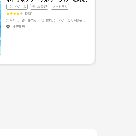
ボードゲーム
初心者歓迎
フットサル
★
★
★
★
★
125件
神奈川県