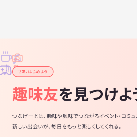
♫
✧
✦
✦
♪
✧
さあ、はじめよう
趣味友
を見つけよ
つなげーとは、趣味や興味でつながるイベント・コミュ
新しい出会いが、毎日をもっと楽しくしてくれる。