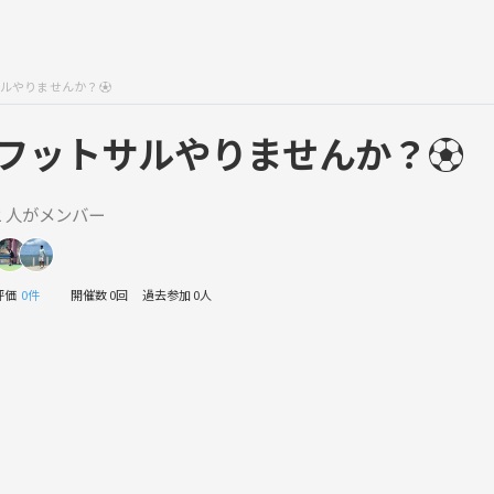
ルやりませんか？⚽️
フットサルやりませんか？⚽️
2 人がメンバー
評価
0件
開催数 0回
過去参加 0人