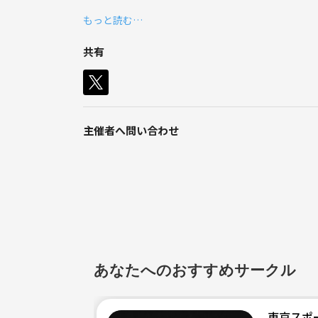
僕自身、
もっと読む…
小学-大学まで部活でサッカーをやってました⚽️
共有
引退してからだいぶ経ち
久々に球を蹴って、熱が再燃し、
簡易型ですがゴールも購入しました。笑
主催者へ問い合わせ
ゆくゆくは、チームを作って大会も
目指していきたいと思ってます🎉
経験者、未経験者も歓迎です✨
日程:
平日の20:00以降か
あなたへのおすすめサークル
土日の昼間に行おうと思ってます💡
場所:
東京スポー