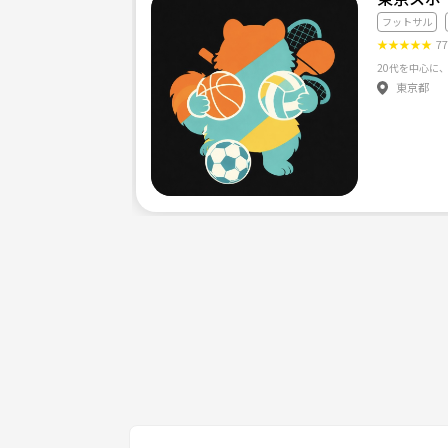
昼間は、河川敷
フットサル
夜は、近くの体育館
★
★
★
★
★
7
東京都
熱く楽しく、球蹴りましょう⚽️
＊始めようと思ったばかりで、
写真はイメージです。