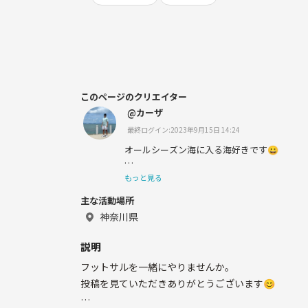
このページのクリエイター
@カーザ
最終ログイン:2023年9月15日 14:24
オールシーズン海に入る海好きです😀
小学-大学までサッカー部で過ごしてきました
もっと見る
主な活動場所
休みの日は、サーフィンに行くか、
フットサルをやっています！
神奈川県
たまにスノボーも🏂
説明
フットサルを一緒にやりませんか。
よろしくお願いします！
投稿を見ていただきありがとうございます😊