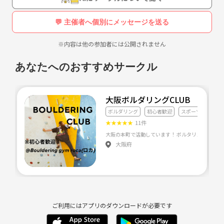
💬 主催者へ個別にメッセージを送る
※内容は他の参加者には公開されません
あなたへのおすすめサークル
大阪ボルダリングCLUB
ボルダリング
初心者歓迎
スポーツ
★
★
★
★
★
11件
大阪の本町で活動していま
大阪府
ご利用にはアプリのダウンロードが必要です