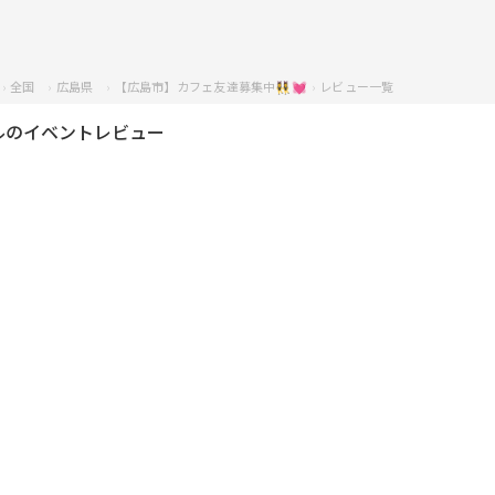
全国
広島県
【広島市】カフェ友達募集中👯‍♀️💓
レビュー一覧
ルのイベントレビュー