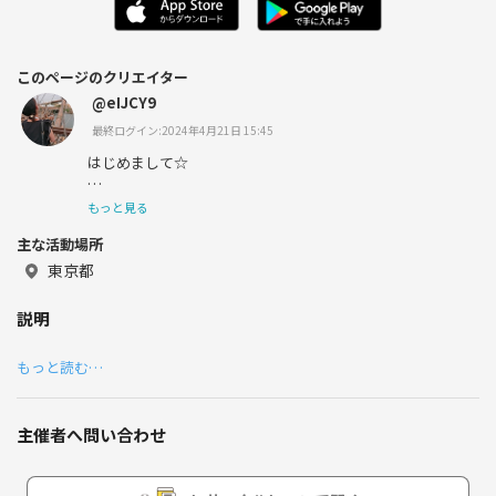
このページのクリエイター
@eIJCY9
最終ログイン:2024年4月21日 15:45
はじめまして☆
もっと見る
主な活動場所
東京都
説明
〇趣味→お出かけ、買い物、音楽鑑賞、ダーツ、カラオ
ケ、旅行(去年は車中泊で、三重、仙台。今年は静岡行き
もっと読む…
ました。)
コロナ前はライブもよく行きました→リトグリ、福山雅
主催者へ問い合わせ
治、AKB48、SMAP(東京ドーム、名古屋4回)、ロッキンな
ど。