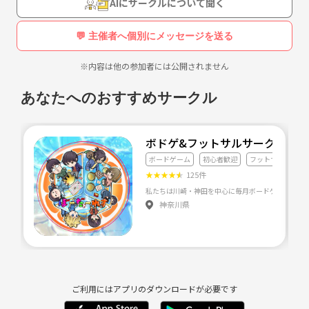
AIにサークルについて聞く
個人的に月一で主催でレンタルルームで飲みしたり
💬 主催者へ個別にメッセージを送る
、ボドゲ会やったりしてます。わいわいするのも大好きで
※内容は他の参加者には公開されません
す♡
あなたへのおすすめサークル
あと、女子会とかも好きで時々やってます。
ボドゲ&フットサルサークル 初
ボードゲーム
初心者歓迎
フットサル
〇バンドやってます。今年の冬に、ライブに出るのを考え
★
★
★
★
★
125件
てます。キーボード🎹担当です🌟⋆꙳
神奈川県
また音楽全般好き、カラオケで歌ったり、ピアノ弾いた
り。最近は、ギターとショルキーに興味あり！
ご利用にはアプリのダウンロードが必要です