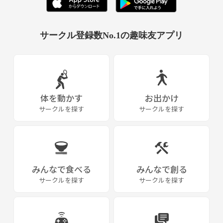
〇好きなもの→アニメ（特に銀魂、ONE PIECE、コナン、
スパイファミリー、うる星やつらが好きです）、ディズニ
ー(ラプンツェル、トイストーリーとか)、洋服、コスメな
サークル登録数No.1の趣味友アプリ
ど。
体を動かす
お出かけ
〇仕事は保育士をしていて、副主任で、1歳児担任してま
サークルを探す
サークルを探す
す🥰
みんなで食べる
みんなで創る
サークルを探す
サークルを探す
よろしくお願いします🥺