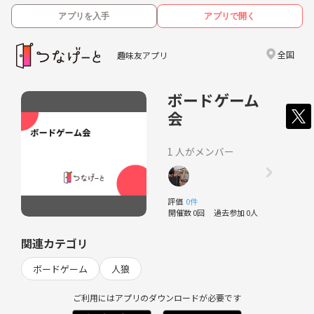
アプリを入手
アプリで開く
全国
趣味友アプリ
ボードゲーム
会
1 人がメンバー
評価
0件
開催数 0回
過去参加 0人
関連カテゴリ
ボードゲーム
人狼
ご利用にはアプリのダウンロードが必要です