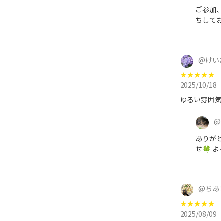
ご参加、
ちして
@
けい
★
★
★
★
★
2025/10/18
ゆるい雰囲気
@
ありが
せ🍀 
@
ちあ
★
★
★
★
★
2025/08/09