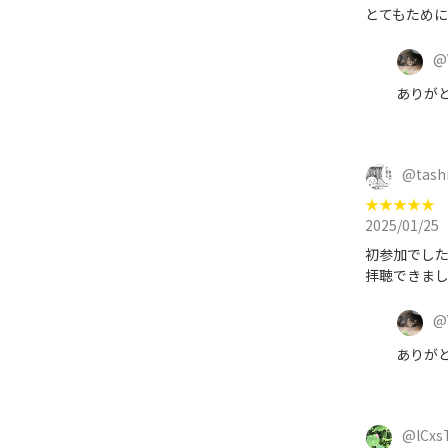
とてもために
@
ありが
@
tash
★
★
★
★
★
2025/01/25
初参加でした
拝聴できまし
@
ありが
@
lCxs