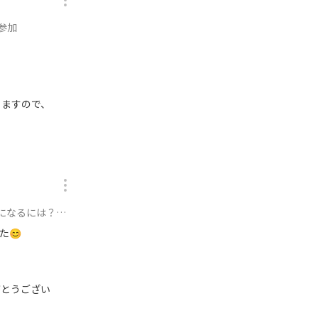
参加
りますので、
るには？に参加
た😊
がとうござい