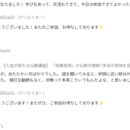
なりました！ 学びもあって、交流もできて、今日は参加できてよかった
VDLw31
（クリエイター）
とうございました！またのご参加、お待ちしております✨
itashi
【人生が変わる仏教講座】 「自業自得」が仏教の根幹? 本当の意味を知ると、前向きに
が，あたたかい方ばかりでした。 話を聞いてみると、学問に近い部分
た。 強引な勧誘もなく，宗教って本来こういうもんだよな、と思いま
VDLw31
（クリエイター）
とうございます！またぜひ、ご参加お待ちしております✨
TL