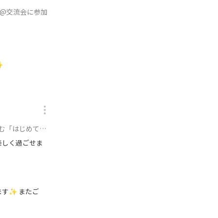
】@交流会に参加
✨
ステリー会」に参加
楽しく過ごせま
す✨ またご