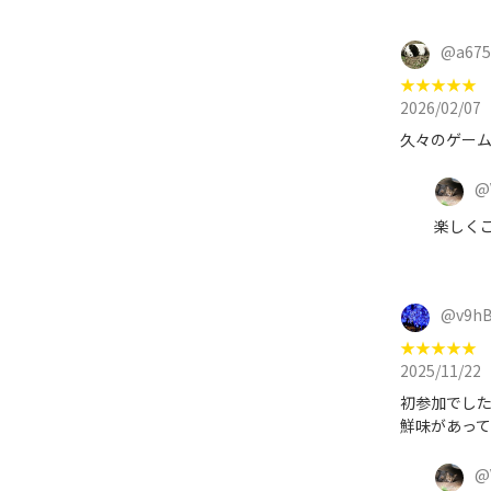
@
a67
★
★
★
★
★
2026/02/07
久々のゲー
@
楽しくご
@
v9h
★
★
★
★
★
2025/11/22
初参加でした
鮮味があって
@