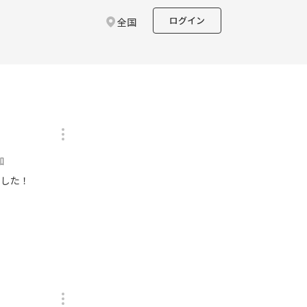
ログイン
全国
加
ました！