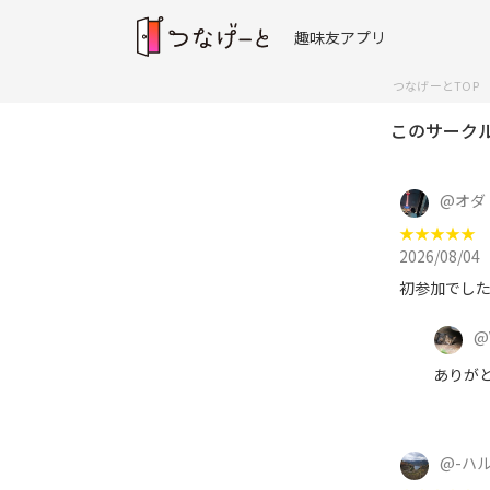
趣味友アプリ
つなげーとTOP
このサーク
@
オダ
★
★
★
★
★
2026/08/04
初参加でし
@
ありが
@
-ハル