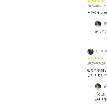
★
★
★
★
★
2026/04/12
自分や他人
@
楽しく
@
Dan
★
★
★
★
★
2026/03/29
初めて参加し
した！ありがと
@
ご参加
参加お待