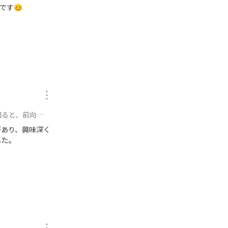
です😊
なれる!に参加
があり、興味深く
した。