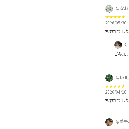
@
なお
★
★
★
★
★
2026/05/30
初参加でし
@
ご参加
@
bell
★
★
★
★
★
2026/04/18
初参加でし
@
夢野