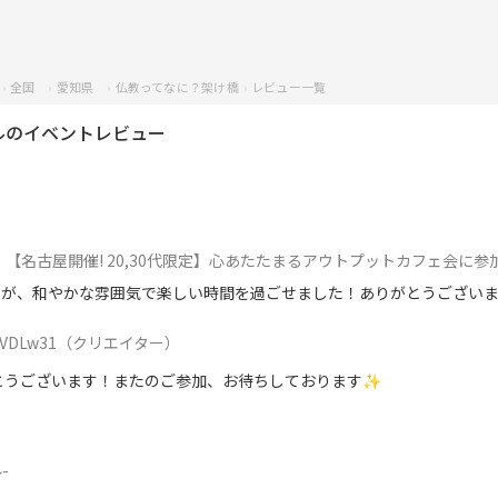
全国
愛知県
仏教ってなに？架け橋
レビュー一覧
ルのイベントレビュー
【名古屋開催! 20,30代限定】心あたたまるアウトプットカフェ会に参
たが、和やかな雰囲気で楽しい時間を過ごせました！ありがとうござい
VDLw31
（クリエイター）
とうございます！またのご参加、お待ちしております✨
-