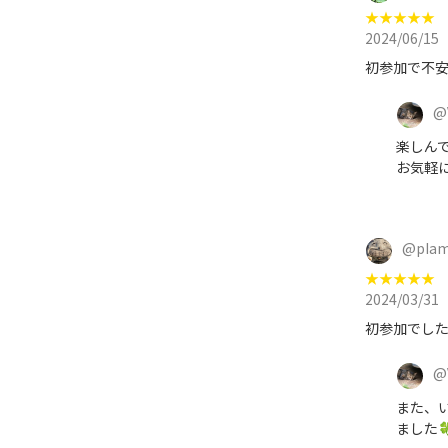
★
★
★
★
★
2024/06/15
初参加で不
@
楽しん
お気軽に
@
pIa
★
★
★
★
★
2024/03/31
初参加でした
@
また、い
ました