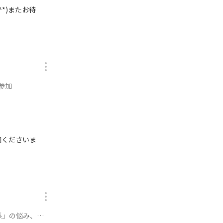
*)またお待
参加
加くださいま
ッダの処方箋に参加