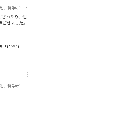
ティータイム〜に参加
ださったり、他
過ごせました。
*^^*)
ティータイム〜に参加