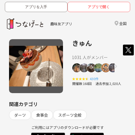
アプリを入手
アプリで開く
全国
趣味友アプリ
きゅん
1031 人がメンバー
★
★
★
★
★
430件
開催数 168回
過去参加 2,020人
関連カテゴリ
ダーツ
食事会
スポーツ全般
ご利用にはアプリのダウンロードが必要です