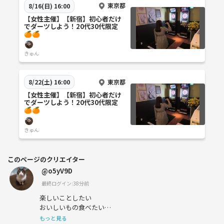
東京都
8/16(日) 16:00
【女性主催】【新宿】初心者だけ
でダーツしよう！20代30代限定
🍊🍊
きゅん
東京都
8/22(土) 16:00
【女性主催】【新宿】初心者だけ
でダーツしよう！20代30代限定
🍊🍊
きゅん
このページのクリエイター
@o5yV9D
最終ログイン:38分前
楽しいことしたい
おいしいもの食べたい
新しいことしたい
もっと見る