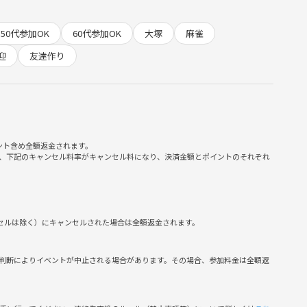
50代参加OK
60代参加OK
大塚
麻雀
迎
友達作り
する人
ント含め全額返金されます。
方
、下記のキャンセル料率がキャンセル料になり、決済金額とポイントのそれぞれ
からご参加ください）
円)
ンセルは除く）にキャンセルされた場合は全額返金されます。
判断によりイベントが中止される場合があります。その場合、参加料金は全額返
ださい。