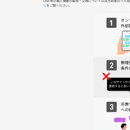
LINE等の個人情報の取得・交換については双方同意のうえ
【喫煙について】
ら
をご覧ください。
会場内は禁煙となります。合間に外の喫煙所でお願
【遅刻＆早退について】
遅刻参加も可能ですが、人数により抜け番になる可
早退の場合は受付時に帰る時間をお伝えください。