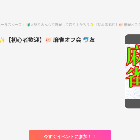
ルールスターズ
🔰大塚でみんなで麻雀して盛り上がろう✨【初心者歓迎】🐖 麻雀オフ
【初心者歓迎】🐖 麻雀オフ会 🐬友
今すぐイベントに参加！！