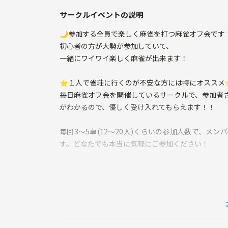
サークルイベントの説明
🌙参加する全員で楽しく麻雀を打つ麻雀オフ会です！
初心者の方が大勢が参加していて、
一緒にワイワイ楽しく麻雀が出来ます！
⭐１人で雀荘に行くのが不安な方には特にオススメ
毎日麻雀オフ会を開催しているサークルで、参加者
がわかるので、優しく受け入れてもらえます！！
毎回3～5卓(12～20人)くらいの参加人数で、
す。どなたでも本当に気軽にご参加ください！
🌸ひよこリーグ🌸
東南のルール
一発、赤、裏ありの今大人気のルール♪
点数計算できなくても
点数計算の練習が出来ちゃうリーグ戦♪