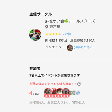
主催サークル
麻雀オフ会☘️ルールスターズ
東京都
★
★
★
★
★
222件
開催数 1,353回
過去参加 3,190人
クリエイター
@ゆめちゃん！
参加者
3名以上でイベントが実施されます
友達の分のチケットも購入可能！！
4
/ 8人
主催
主催
主催
主催
主催者4人、お気に入り3人、閲覧61人