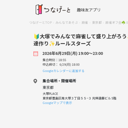
趣味友アプリ
つなげーとTOP
みんなであそぶ
麻雀
東京都
麻雀オフ会☘️
🔰大塚でみんなで麻雀して盛り上がろう✨
達作り✨ルールスターズ
2026年6月29日(月) 19:00〜23:00
集合時刻：18:55
申込締切： 6/29(月) 18:00
Googleカレンダーに追加する
集合場所・開催場所
東京都
大塚PLACE
東京都豊島区南大塚３丁目５５−３ 光伸遠藤ビル 5階
Googleマップで表示