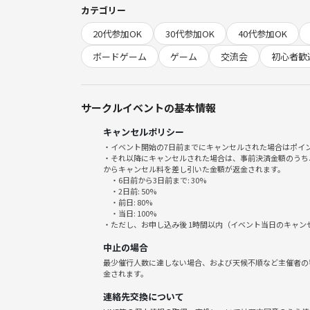
カテゴリー
🌸タイムスケジュール🌸
20代参加OK
30代参加OK
40代参加OK
18:45～18:55 集合・受付
19:00～23:00 対局(時間打ち切り無し)
ボードゲーム
ゲーム
交流会
初心者歓
19:30以降は終わった卓から解散
対局が終了した卓や抜け番を混ぜて一緒にゲームを
を入れ替えて対局を繰り返していきます。
サークルイベントの基本情報
キャンセルポリシー
✨参加条件✨
・イベント開始の7日前までにキャンセルされた場合はポイ
18歳以上（高校生不可）のルール・マナーを守れる
・それ以降にキャンセルされた場合は、事前決済金額のうち
1人で麻雀を打てる方（麻雀未経験の方は麻雀教室
からキャンセル料を差し引いた金額が返金されます。
・6日前から3日前まで: 30%
・2日前: 50%
✨参加費✨ 2200円(＋初回リーグ登録料サービス)
・前日: 80%
・当日: 100%
①つなげーと決済500円(サークル未登録の方は＋500
・ただし、お申し込み後 1時間以内（イベント当日のキャ
②現地で卓代1200円
中止の場合
最少催行人数に達しない場合、および天候不順など主催者の
【会場についたら】
金されます。
お店の方に「ルールスターズ参加」の旨をお伝えく
連絡先交換について