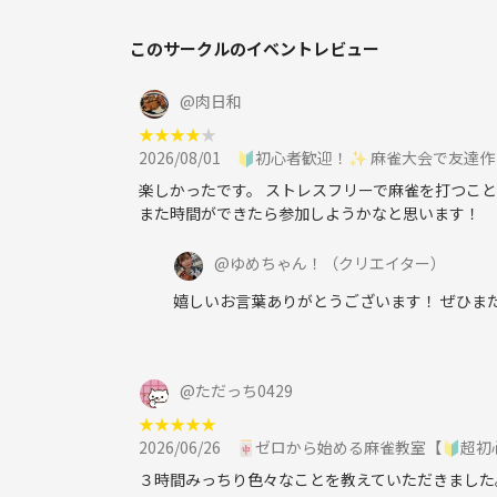
このサークルのイベントレビュー
@
肉日和
★
★
★
★
★
2026/08/01
🔰初心者歓迎！✨ 麻雀大会で友達作り！ 点
楽しかったです。 ストレスフリーで麻雀を打つこ
また時間ができたら参加しようかなと思います！
@
ゆめちゃん！
（クリエイター）
嬉しいお言葉ありがとうございます！ ぜひま
@
ただっち0429
★
★
★
★
★
2026/06/26
🀄ゼロから始める麻雀教室【🔰超初
３時間みっちり色々なことを教えていただきました