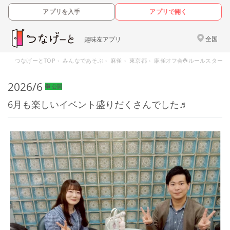
アプリを入手
アプリで開く
全国
趣味友アプリ
つなげーとTOP
みんなであそぶ
麻雀
東京都
麻雀オフ会☘️ルールスターズ
2026/6
公開
6月も楽しいイベント盛りだくさんでした♬