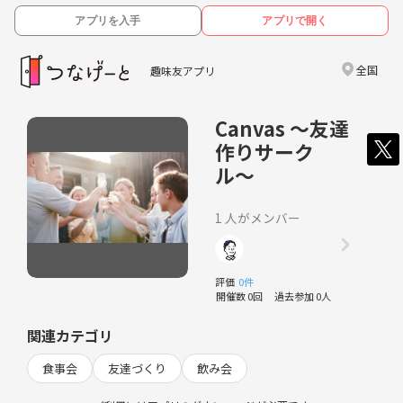
アプリを入手
アプリで開く
全国
趣味友アプリ
Canvas 〜友達
作りサーク
ル〜
1 人がメンバー
評価
0件
開催数 0回
過去参加 0人
関連カテゴリ
食事会
友達づくり
飲み会