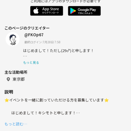
ご利用にはアプリのダウンロードが必要です
このページのクリエイター
@FKOp67
最終ログイン:7月28日 7:58
はじめまして！ただし(29♂)と申します！
趣味などを通して新たな繋がりを作れる場、
もっと見る
主な活動場所
そして友達が欲しいなと思って登録しました😊
東京都
説明
ワイワイすること、体を動かすこと、
⭐️イベントを一緒に創っていただける方を募集しています⭐️
人と話すこと、飲みに行くことが大好きです☺️
はじめまして！キシモトと申します！
もっと読む…
つなげーとでは、シゴト終わりや休日に