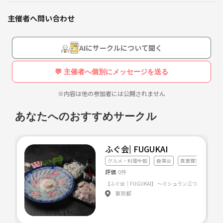
ふらっと気軽に集まれて楽しく、
また新たな友達が作れるような場を創りたく色々なイベントを企画して
主催者へ問い合わせ
います♪✨
【こんな方にオススメ】
AIにサークルについて聞く
・上京してきて、友達が東京に少ない方
・社外での繋がりを求めている方
💬 主催者へ個別にメッセージを送る
・みんなと楽しむのが好きな方
・人見知りでも話しやすい空間に行きたい方
※内容は他の参加者には公開されません
・仕事終わりにサクッと楽しみたい方
あなたへのおすすめサークル
興味のある方はDMいただくか、
直接お会いする際にお伝えください🙌
ふぐ会| FUGUKAI
グルメ・料理全般
食事会
異業種交流会
評価
0件
東京都