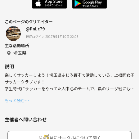
このページのクリエイター
@PnLc79
最終ログイン:2017年11月10日 22:03
主な活動場所
埼玉県
説明
楽しくサッカーしよう！埼玉県ふじみ野市で活動している、上福岡女子
サッカークラブです！
学生時代にサッカーをやってた人中心のチームで、県のリーグ戦にも参
加しています。
もっと読む…
みんなサッカーが好きで、楽しく練習や試合をやっています！
練習会場は駅から少し遠いですが、足が無ければチームメイトが迎えに
いきます。
主催者へ問い合わせ
少しでも興味があれば体験からでもいいので、是非ご連絡ください！
もちろん、サッカーをやりたい気持ちがあれば初心者も歓迎です！
AIにサークルについて聞く