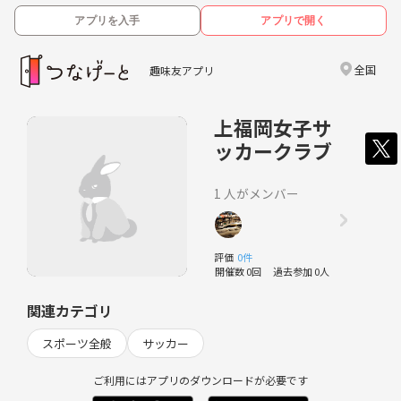
アプリを入手
アプリで開く
全国
趣味友アプリ
上福岡女子サ
ッカークラブ
1 人がメンバー
評価
0件
開催数 0回
過去参加 0人
関連カテゴリ
スポーツ全般
サッカー
ご利用にはアプリのダウンロードが必要です