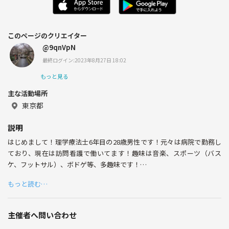
このページのクリエイター
@9qnVpN
最終ログイン:2023年8月27日 18:02
もっと見る
主な活動場所
東京都
説明
はじめまして！理学療法士6年目の28歳男性です！元々は病院で勤務し
ており、現在は訪問看護で働いてます！趣味は音楽、スポーツ（バス
ケ、フットサル）、ボドゲ等、多趣味です！
小学生の頃は三味線や合唱団もやっており、趣味の幅も広いです！
もっと読む…
どんどん新しい発見もしたく、趣味の幅も広げたくサークルを立ち上げ
ました！
医療関係の方も仕事の話や趣味の話、それ以外の職種の方もどんどんお
主催者へ問い合わせ
話しできたらと思います(^｡^)