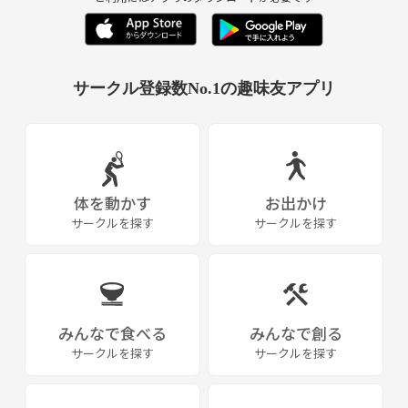
現在80名弱😊年齢性別はさまざまですが比較的に最近は20代が多めに
なってます。
…と言ってたら最近オッさん、おばさんが何故か増えました笑笑
二度目ですね、この話。大事なことは2度言う主義です笑
サークル登録数No.1の趣味友アプリ
わりとお年でも最年長の方が50位ですので気にしないで参加下さい😊
今年はコロコロのおかげで通常会への参加を控えている思慮深い方々も
当然おりますが、そのなかで月2開催を維持しており、その他西伊豆に
一泊2日のオカルトツアーをしたり、赤城山に不自由な一泊キャンプ＆
体を動かす
お出かけ
パワースポット登山会、野外活動的な事も夏に2度ほど開催するなど精
サークルを探す
サークルを探す
力的に活動してます。
尚、突発的に私の思いつきで募集開催するゲリラ的オカルト？イベント
もありますのでご賛同いただける方の参加お待ちしてます😊
✔️活動内容
みんなで食べる
みんなで創る
サークルを探す
サークルを探す
サークル名はbounas（バナス）です。
実体験怪談座談会を主としてときどき特殊イベントを企画して開催した
りもします😊