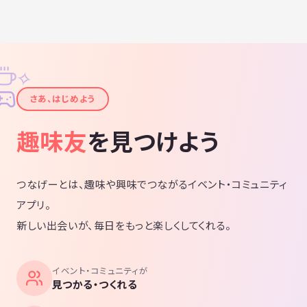
私体験はないんですが……という方も全然構いません。普通ありませか
ら笑
ですので
✧
是非自分と同じ様な等身大の人間の身近な話を聞いてゾワっとして下さ
✦
い😱人怖もありです。
さあ、はじめよう
裏テーマでオカルトを通じた人の繋がりをって考えてたりいなかったり
笑
趣味友
を見つけよう
募集要項❗️
つなげーとは、趣味や興味でつながるイベント・コミュニティ
①オカルト的な事、都市伝説、怖い話が好きな方😊
アプリ。
新しい出会いが、毎日をもっと楽しくしてくれる。
②LINEのぐるちゃに参加可能です🙋‍♂️
（連絡の為必須）
イベント・コミュニティが
③オフに参加する強ーい意思がある方🙋‍♀️
見つかる・つくれる
（メイン活動）