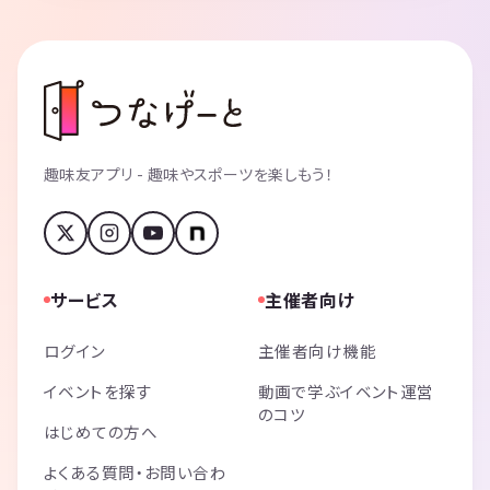
ただその方は入りたいってスタンスから間違いな方ばかりでしたが😓
そして参加希望の際には
「bounasに入りたい」
趣味友アプリ - 趣味やスポーツを楽しもう！
と明記してください😊
募集内容読んでない方が多すぎです💦
※参加の前にはトラブル防止のため、記載の通り一応審査があります。
サービス
主催者向け
ま、形式的ではありますが。
おいでませ！bounasに😊
ログイン
主催者向け機能
イベントを探す
動画で学ぶイベント運営
のコツ
主宰 セロ
はじめての方へ
毎月怪談座談会開催中。
よくある質問・お問い合わ
参加を足踏みしてる人❗️