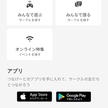
具体的に特殊イベントとは…
みんなで遊ぶ
みんなで語る
みなさんでお化け屋敷にチャレンジしたり、
サークルを探す
サークルを探す
心霊スポットに鎮魂の意を持って合掌したり、
真夜中のハイキングとして怖い所を散歩したり
部屋を借りてなん先生に怒られそうな事したり
また、夜の川辺で火を囲んでBBＱ怪談会したり、廃墟怪談会とかやった
りしてます。
オンライン特集
まだまだ他にもやりたい事はありますので参加協力を！
イベントを探す
そして通常開催会は実体験談を中心に
アプリ
「今、ここで、この時しか聞けない話」
つなげーとのアプリを手に入れて、サークルの友だち
とつながろう
というコンセプトですのでリアルな人間が話すリアル感にこだわってま
す😊
もちろん