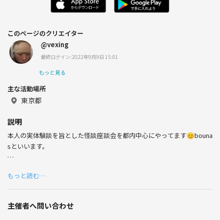
このページのクリエイター
@vexing
最終ログイン:2022年9月9日 15:01
もっと見る
主な活動場所
東京都
説明
本人の実体験談を旨とした怪談座談会を都内中心にやってます😊bouna
sといいます。
最近は皆さんの希望あり、いわゆる心霊スポットに行く事も増えて…ま
もっと読む…
ぁただ行くだけでは足りないので違う怖さをトッピングしてますが…
基本的には怪談座談会をメインに活動月二回くらい活動してます。
主催者へ問い合わせ
募集したいのは