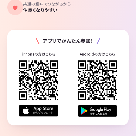
共通の趣味でつながるから
④オカルトな話をして引かない友達が欲しい人🤗
仲良くなりやすい
⑤主宰であるセロさんをいたわり、慈しむ事ができる（重要）😙
⑥他者に迷惑はかけません、大人として他者への配慮は善処します‼️っ
て人。
アプリでかんたん参加！
⑦この集まりを大事にしてくれる人（重要）
iPhoneの方はこちら
Androidの方はこちら
一回こっきりの集まりではなく、続いて行く集まりです。😊
⓼宗教勧誘や、他のサークルへの勧誘、政治思想についてや利己的な広
報もダメですからね🙅‍♂️😝
❾実質はほぼただのご挨拶程度ですが、オフ主体という性質上、グルチ
ャ参加前に僭越ながら私がいくつか【通話】にてご質問させていただい
てからご招待致しております。
変な人がいきなりきたら皆さん怖いと思いますから最低限のファイアー
ウォールとお考え下さい。
とは言え実質は軽い世間話と定形質問なんですが。ご理解を😊
※たまーに、ごくたまーに門前払いされる方もいました。