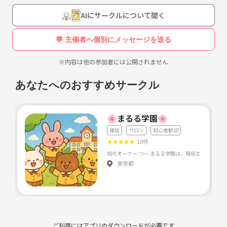
オカルト好きで楽しませてもらいたいんではなく楽しむ為に皆さんと共
に活動する方です😊
AIにサークルについて聞く
何故か最近年わりとアッパーな年齢の方の参加希望が目立ちますが基本
的には若い方が多いです😊ま、私は程よく完熟オッさんですが笑
💬 主催者へ個別にメッセージを送る
※内容は他の参加者には公開されません
最後にも書いときますが参加希望の方はマジ読んでから「bounasに入
りたい」と明記してね！
あなたへのおすすめサークル
ちなみにほとんどの方には関係ないですが、読まずに参加希望だけする
人や無理な方は普通に参加出来ないですからね💦
🌸まるる学園🌸
雑談
サロン
初心者歓迎
さて
★
★
★
★
★
18件
bounasは夏場に風物詩のように開催して自然消滅するグループではな
く、【エンタメ】としてのオカルトを楽しむ思慮分別ある大人の継続し
東京都
た集まりです。
そして何が何でもオカルトだ、幽霊だと！！
言うグループとは違いますからご理解を。
ちなみに
なんやかやで創設約6年になります‼もうじき７年に…
ご利用にはアプリのダウンロードが必要です