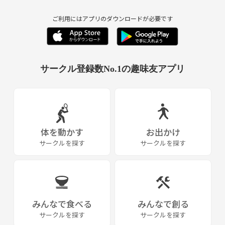
【こんな人にオススメ】
痩せたい方！
ご利用にはアプリのダウンロードが必要です
筋肉をつけたい方！
しっかり睡眠を取りたい人！
汗をかく習慣がほしい人！
手軽に運動したい人！
サークル登録数No.1の趣味友アプリ
yukaにしごかれたい人！
seiraちゃんに癒やされたい人！
みんなでやれば頑張れる人！
【希望の方には無料体組成カウンセリングや食事栄養講座があります】
体を動かす
お出かけ
【運営側で指導する人も探しています！】
サークルを探す
サークルを探す
気になる方は
気軽にコメント下さいね。
みんなで食べる
みんなで創る
サークルを探す
サークルを探す