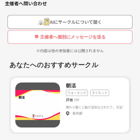
主催者へ問い合わせ
という企画です。
活動日は
AIにサークルについて聞く
土曜日 10時30分〜11時
火曜日 21時〜21時30分
💬 主催者へ個別にメッセージを送る
（時々変更もあります）
（参加出来る時に参加するスタイルです）
※内容は他の参加者には公開されません
元々goody（good bodyを手に入れよう）として活動しています。
あなたへのおすすめサークル
yuka（スポーツインストラクター）
seira（ヨガインストラクター）
あっきー（予防医学指導士）
朝活
が中心メンバーです。
ウォーキング
ダイエット
評価
0件
お家にトレーニングできるスペースとネット環境があれば参加できま
す。
東京都
インストラクターがフォームを見てくれるので、画面はオンでお願いし
ます。
現在、20〜50代の男女が参加されています。