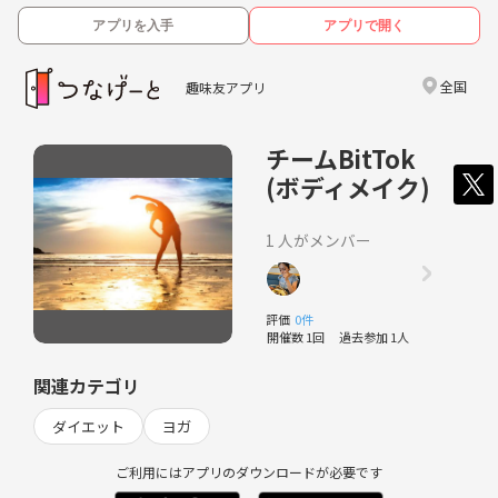
アプリを入手
アプリで開く
全国
趣味友アプリ
チームBitTok
(ボディメイク)
1 人がメンバー
評価
0件
開催数 1回
過去参加 1人
関連カテゴリ
ダイエット
ヨガ
ご利用にはアプリのダウンロードが必要です