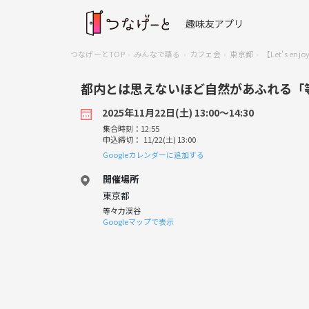
趣味友アプリ
つなげーとTOP
みんなで語る
カフェ会
東京都
【Let's e
都内とは思えないほど自然があふれる「
2025年11月22日(土) 13:00〜14:30
集合時刻：12:55
申込締切： 11/22(土) 13:00
Googleカレンダーに追加する
開催場所
東京都
等々力渓谷
Googleマップで表示