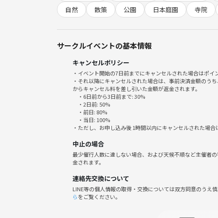
自然
散策
公園
日本庭園
寺院
「日本庭園」
下流方面にある竹林の上を見上げると竹の間を縫う
サークルイベントの基本情報
キャンセルポリシー
甘味処「雪月花（せつげっか）」
・イベント開始の7日前までにキャンセルされた場合はポイ
温かいおしるこや甘酒を提供していて、寒い日の散
・それ以降にキャンセルされた場合は、事前決済金額のうち
ので、寒い日も快適ですよ。窓際席は、渓谷を上か
からキャンセル料を差し引いた金額が返金されます。
・6日前から3日前まで: 30%
・2日前: 50%
みなさんで自然豊かな渓谷に行ってみましょ〜！
・前日: 80%
・当日: 100%
・ただし、お申し込み後 1時間以内にキャンセルされた場合
中止の場合
最少催行人数に達しない場合、および天候不順など主催者の
金されます。
連絡先交換について
LINE等の個人情報の取得・交換については双方同意のうえ
ら
をご覧ください。