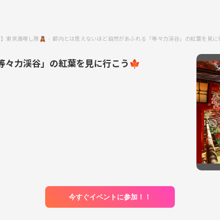
njoy】東京満喫し隊🧸
都内とは思えないほど自然があふれる「等々力渓谷」の紅葉を見に
等々力渓谷」の紅葉を見に行こう🍁
今すぐイベントに参加！！