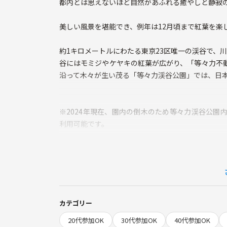
都内とは思えないほど自然があふれる癒やしと静寂
美しい風景を堪能でき、例年は12月頃まで紅葉を楽
約1キロメートルにわたる東京23区唯一の渓谷で、
谷にはモミジやケヤキの紅葉が広がり、「等々力不
沿って木々が生い茂る「等々力渓谷公園」では、日
※2024年現在、園内の倒木のため等々力渓谷公園
利用可能です。
今回行くエリア🍁⠜
「等々力不動尊」
等々力渓谷の中でもっとも紅葉が密集しているエリ
カテゴリー
きた寺院です。境内にはイチョウやカエデの樹林が
20代参加OK
30代参加OK
40代参加OK
ころから景色を見下ろせる展望台も撮影スポットと