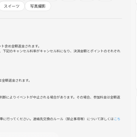
スイーツ
写真撮影
ように鮮やかな赤いモミジが顔を覗かせます。
ント含め全額返金されます。
策でも体がポカポカ温まります。店内にはお座敷スペースもある
、下記のキャンセル料率がキャンセル料になり、決済金額とポイントのそれぞれ
ら見下ろせる特等席です。
は全額返金されます。
判断によりイベントが中止される場合があります。その場合、参加料金は全額返
慎重に行ってください。連絡先交換のルール（禁止事項等）について詳しくは
こち