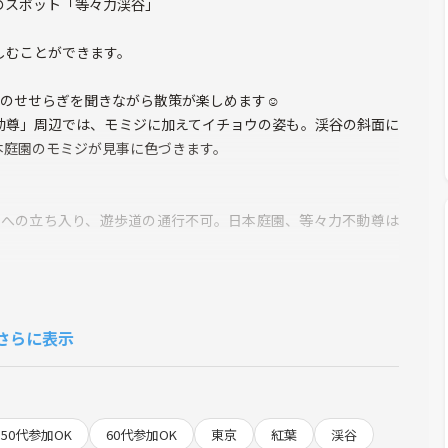
のスポット「等々力渓谷」
しむことができます。
川のせせらぎを聞きながら散策が楽しめます☺️
動尊」周辺では、モミジに加えてイチョウの姿も。渓谷の斜面に
本庭園のモミジが見事に色づきます。
内への立ち入り、遊歩道の通行不可。日本庭園、等々力不動尊は
さらに表示
ア、本堂は江戸時代にできたもので、長年地元の人々に愛されて
一面に広がっていて、思わず圧倒されてしまうほど。少し高いと
50代参加OK
60代参加OK
東京
紅葉
渓谷
して人気です。