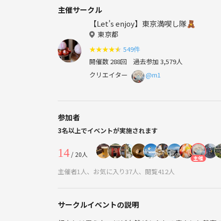
主催サークル
【Let's enjoy】東京満喫し隊🧸
東京都
★
★
★
★
★
549件
開催数 288回
過去参加 3,579人
クリエイター
@m1
参加者
3名以上でイベントが実施されます
14
/ 20人
主催
主催者1人、お気に入り37人、閲覧412人
サークルイベントの説明