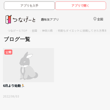
アプリを入手
アプリで開く
全国
趣味友アプリ
つなげーとTOP
全国
神奈川県
何度もダイエットに挑戦してきた方専用‼️
ブログ一覧
公開
6月より始動🏃
2022/06/03