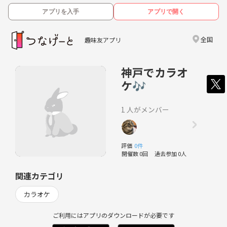
アプリを入手
アプリで開く
全国
趣味友アプリ
神戸でカラオ
ケ🎶
1 人がメンバー
評価
0件
開催数 0回
過去参加 0人
関連カテゴリ
カラオケ
ご利用にはアプリのダウンロードが必要です