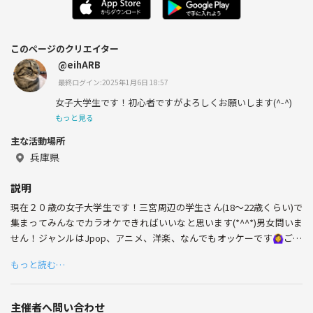
このページのクリエイター
@eihARB
最終ログイン:2025年1月6日 18:57
女子大学生です！初心者ですがよろしくお願いします(^-^)
もっと見る
主な活動場所
兵庫県
説明
現在２０歳の女子大学生です！三宮周辺の学生さん(18〜22歳くらい)で
集まってみんなでカラオケできればいいなと思います(*^^*)男女問いま
せん！ジャンルはJpop、アニメ、洋楽、なんでもオッケーです🙆‍♀️ご自
身の得意な曲を聴かせて下さい✨5/15(日)の12:00頃から始めれればい
もっと読む…
いなーと思います。4〜6人ほど集まれば行いたいと思います！人数が集
まらなければ中止するかもです(・・;)
主催者へ問い合わせ