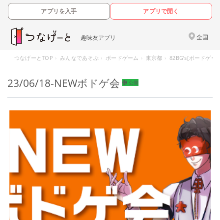
アプリを入手
アプリで開く
全国
趣味友アプリ
つなげーとTOP
みんなであそぶ
ボードゲーム
東京都
82BG’s[ボードゲ
23/06/18-NEWボドゲ会
公開