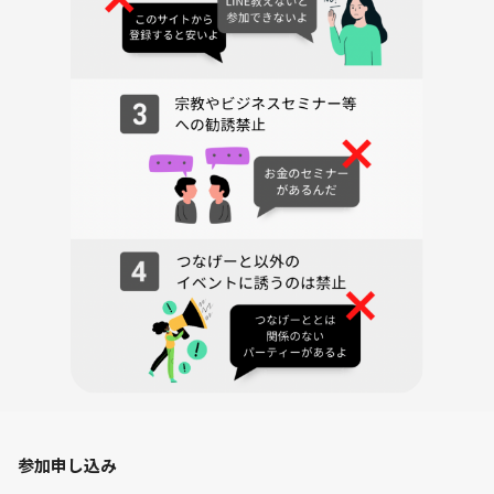
◆新しい事にチャレンジしたい！
◇今のキャリアに不安がある
◆同じ志向を持った人と出会いたい！
◇自分の考えをアウトプットしたい
◆変わり映えしない毎日に変化を加えてみたい
◇仕事終わりにリフレッシュ♪
どんな理由でもOK！
自己分析や性格診断に少しでも興味がある方、大歓迎です♪
コーヒーや紅茶を飲みながらコミュニケーションをとり、自己分析に触
れる機会を増やしましょう☆
●参加するメリット
◆一人では継続出来ないことが続けられる！
◇自分とは異業種の人に会える♪
◆分析力が身につく
◇アウトプットすることで頭を整理できる
◆​自分の内面を見つめられる
参加申し込み
◇抽象思考を身につけられる
◆論理的な思考能力が身につく