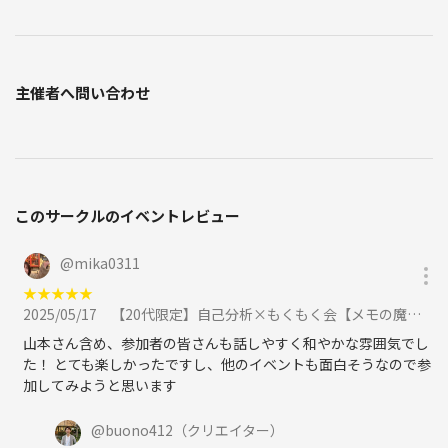
出身：愛知県
趣味：読書、筋トレ
こんにちは。簡単に自己紹介させて頂きます！
主催者へ問い合わせ
名古屋の大学を卒業後、電力関係の会社に就職し上京。 社会人になる
と社外との交流も徐々になくなり、 いつもと変わらない休日に漠然と不
安を抱いておりました。 同じ様な人との交流ばかりで、視野が狭まって
いくことに危機感を持ち、何か新しいことを始めたいと思い興味のあっ
た心理学を学び始めました。 様々なセミナーに参加しましたがカウン
セラーを目指す為のセミナーが多く、普段の生活に活かせる心理学イベ
このサークルのイベントレビュー
ントを作りたいと思い当会をスタートしました。
@
mika0311
私自身勉強している身ですので、初めての方にも参加しやすい雰囲気を
★
★
★
★
★
心掛けております。
2025/05/17
【20代限定】自己分析×もくもく会【メモの魔力】に参加
ぜひお気軽に一歩を踏み出してみてください。
山本さん含め、参加者の皆さんも話しやすく和やかな雰囲気でし
ご参加お待ちしております。
た！ とても楽しかったですし、他のイベントも面白そうなので参
加してみようと思います
@
buono412
（クリエイター）