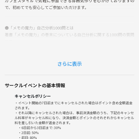
カフェスタイルで気軽に参加できる雰囲気作りを心がけておりますの
で、初めてでも安心してご参加いただけます。
●「メモの魔力」自己分析1000問とは
著書「メモの魔力」の巻末についている自己分析に関する1000問の質問
です。
著者である前田裕二さんは就活時に自己分析を徹底的にやると決め自己
分析1000問に答え自分の軸をしっかりと持ちUBSに入社し、トップセー
さらに表示
ルスになりその後SHWOROOMを立ち上げました。
私も読了後、1000問にチャレンジしましたが、30問ぐらいでギブアッ
サークルイベントの基本情報
プしてしまいました。。。
一人では出来ないことも、自己分析をしたい仲間で集まってやればでき
キャンセルポリシー
るのでは？と思いこの会をスタートしました。
・イベント開始の7日前までにキャンセルされた場合はポイント含め全額返金
されます。
・それ以降にキャンセルされた場合は、事前決済金額のうち、下記のキャンセ
ル料率がキャンセル料になり、決済金額とポイントのそれぞれからキャンセル
料を差し引いた金額が返金されます。
●当日の流れ
・6日前から3日前まで: 30%
・2日前: 50%
１．あいさつ（自己分析の進め方の解説）
・前日: 80%