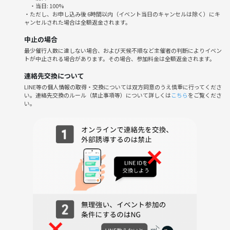
・当日: 100%
２．お互いに自己紹介
・ただし、お申し込み後 6時間以内（イベント当日のキャンセルは除く）にキ
３．各自もくもくタイム（60分～90分）
ャンセルされた場合は全額返金されます。
４．成果を共有
中止の場合
５．まとめ
最少催行人数に達しない場合、および天候不順など主催者の判断によりイベン
トが中止される場合があります。その場合、参加料金は全額返金されます。
毎回、自己分析もくもく会は和やかな雰囲気で進み、笑い声も多く盛り
上がります。
連絡先交換について
明るく楽しい雰囲気の中、各々の価値観や今考えていることなど会話が
LINE等の個人情報の取得・交換については双方同意のうえ慎重に行ってくださ
い。連絡先交換のルール（禁止事項等）について詳しくは
こちら
をご覧くださ
広がり、刺激的な時間を共有出来ます。
い。
●こんな人が参加しています♪
参加者は基本的に社会人の20代ですが、中には学生の方も時々参加され
ます。
◇自己分析に興味がある
◆自分の軸を見つけたい
◇自己肯定感を高めたい
◆自分の価値観を明確にしたい！
◇仕事のモチベーションを上げたい！