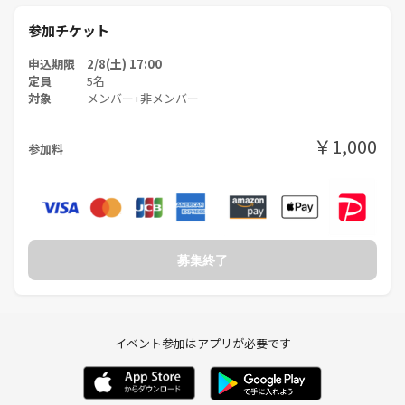
参加チケット
自分では理解していると思っている性格でも、人に話すことで生まれ育
申込期限 2/8(土) 17:00
った環境や価値観の違いに気付き、自分の頭や心が整理され、より深く
定員
5名
対象
メンバー+非メンバー
理解することができます。
また、自分とは全く違うバックグラウンドをもった人からの質問や意見
は時にとても新鮮な気付きを与えてくれます。こういった自分の考えと
￥1,000
参加料
知識の範囲だけでは気付けなかった新たな視点を獲得できるはずです。
●注意事項
1. 他の参加メンバーへの迷惑行為は禁止しております。商品の販売やビ
ジネス、宗教の勧誘を目的とした方の参加はご遠慮願います。
募集終了
ルール違反と判断した場合、退室をお願いします。
2. トラブルの原因になりかねますので、初対面での参加者同士の連絡先
の交換は控えてください。
イベント参加はアプリが必要です
●主催
1993年生まれ