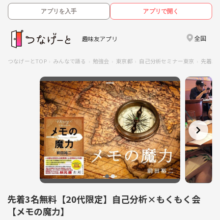
アプリを入手
アプリで開く
全国
趣味友アプリ
つなげーとTOP
みんなで語る
勉強会
東京都
自己分析セミナー東京
先着3
先着3名無料【20代限定】自己分析×もくもく会
【メモの魔力】