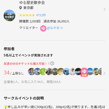
ゆる歴史散歩会
東京都
★
★
★
★
★
4732件
開催数 2,030回
過去参加 26,092人
クリエイター
@なかまつ
参加者
5名以上でイベントが実施されます
友達の分のチケットも購入可能！！
34
/ 上限なし
主催
主催者1人、お気に入り44人、閲覧564人
サークルイベントの説明
💡申し込みが早い順に500pt(2名)、300pt(2名)が戻ります。先着2名は