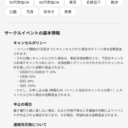
花を楽しみながら歩いていると、何気ない道や坂、石碑にも物語がある
50代参加OK
60代参加OK
東京
史跡巡り
散歩
ことに気づけるはずです。
公園
花見
街歩き
夜景
歴史好き、花や季節の風景が好きな方、仕事帰りに静かな夜散歩を楽し
みたい方におすすめです。
サークルイベントの基本情報
初参加・一人参加でも気軽にどうぞ😊
キャンセルポリシー
■ 流れ
・イベント開始の7日前までにキャンセルされた場合はポイント含め全額返金
①集合、自己紹介
されます。
②散策
・それ以降にキャンセルされた場合は、事前決済金額のうち、下記のキャンセ
ル料率がキャンセル料になり、決済金額とポイントのそれぞれからキャンセル
③時間になったら終了
料を差し引いた金額が返金されます。
・6日前から3日前まで: 30%
■ 下記ご了承の上お申し込みください
・2日前: 50%
・前日: 80%
※ポイントバックはイベント終了後2日以内に行われます。完了したら
・当日: 100%
ダイレクトメッセージで通知がきます。確認できない場合はお手数です
・ただし、お申し込み後 1時間以内（イベント当日のキャンセルは除く）にキ
ャンセルされた場合は全額返金されます。
がなかまつまでご連絡ください。
※小雨開催、大雨中止。主催者の主観で決めます。中止の場合は全額返
中止の場合
金されます。
最少催行人数に達しない場合、および天候不順など主催者の判断によりイベン
※開始の6時間前の時点で最少催行人数を下回っている場合は中止とな
トが中止される場合があります。その場合、参加料金は全額返金されます。
ります。その場合は全額返金されます。場合によってはもっと早く判断
連絡先交換について
することがあります。