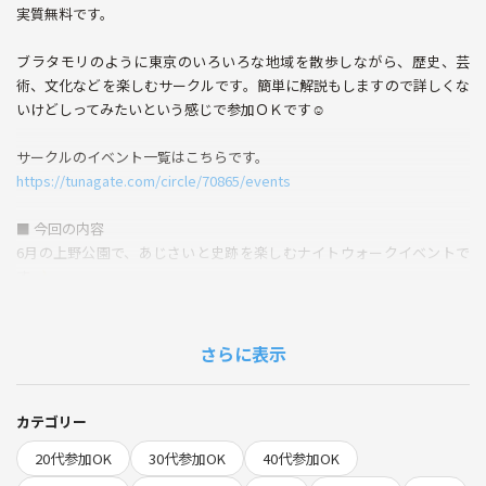
実質無料です。
ブラタモリのように東京のいろいろな地域を散歩しながら、歴史、芸
術、文化などを楽しむサークルです。簡単に解説もしますので詳しくな
いけどしってみたいという感じで参加ＯＫです☺
サークルのイベント一覧はこちらです。
https://tunagate.com/circle/70865/events
■ 今回の内容
6月の上野公園で、あじさいと史跡を楽しむナイトウォークイベントで
す🌙
昼間のにぎやかな上野とは少し違い、夜の公園は落ち着いた雰囲気。
季節のあじさいを眺めながら、上野戦争、西郷隆盛像、寛永寺ゆかりの
さらに表示
史跡、不忍池周辺など、上野公園に残る歴史の気配をゆるくたどりま
す。
カテゴリー
上野公園は、美術館や博物館だけでなく、江戸から明治へと時代が大き
20代参加OK
30代参加OK
40代参加OK
く動いた場所でもあります。