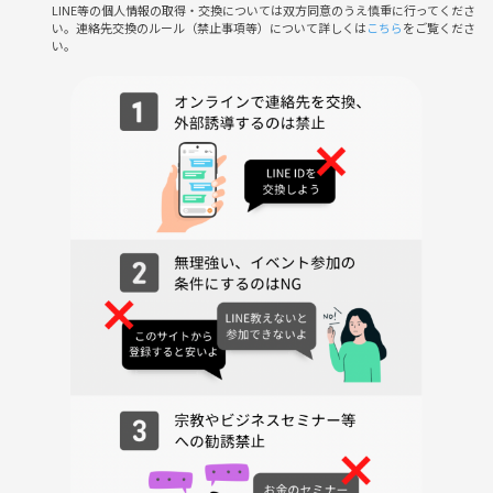
LINE等の個人情報の取得・交換については双方同意のうえ慎重に行ってくださ
※キャンセルの場合はメッセージではなくイベントのチケット選択画面
い。連絡先交換のルール（禁止事項等）について詳しくは
こちら
をご覧くださ
でしてください。
い。
※イベント開始後はメッセージの確認がほとんどできないため、遅刻の
場合の合流は難しいかもしれません。合流できない場合の責任は負えま
せん。ダイレクトメッセージの確認は遅くなるため連絡は必ずイベント
メッセージにしてください。
※適宜イベントの様子を撮影いたします。
※営業、勧誘、迷惑行為がある場合はつなげーとに報告の上、今後のイ
ベント参加が不可となります。
イベントの過去の様子は下の画像をご覧ください🙂