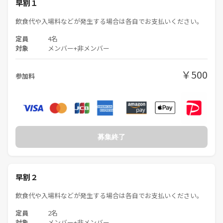
早割１
14:30 集合②
飲食代や入場料などが発生する場合は各自でお支払いください。
↓ 施設見学
16:00 終了
定員
4名
対象
メンバー+非メンバー
※4D2Uドームシアター希望の場合は13:30～14:10の回になります。希望
する方は申し込み後、メッセージでご連絡ください。シアターは予約制
￥500
参加料
で、結果は2/28にわかります。予約できなかった場合は展示鑑賞のみと
なります。
→（2/28追記）数名分しか予約取れてないので、早く連絡来た方優先と
させていただきます。
※施設等の正確な情報は公式HPで確認してください。つなげーとでリ
募集終了
ンクを載せると消されるという仕様になっているため各自検索をお願い
します。
※集合した方からお互いに自己紹介をお願いします。全体の自己紹介タ
早割２
イムはありません。
飲食代や入場料などが発生する場合は各自でお支払いください。
🔶参加費
定員
2名
無料～1000円
対象
メンバー+非メンバー