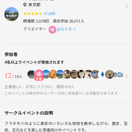
東京都
★
★
★
★
★
4726件
開催数 2,029回
過去参加 26,071人
クリエイター
@なかまつ
参加者
4名以上でイベントが実施されます
12
/ 16人
主催
主催者1人、お気に入り39人、閲覧450人
このイベントは表示中のユーザー以外に参加者がいる可能性があります
サークルイベントの説明
ブラタモリのように東京のいろいろな地域を散歩しながら、歴史、芸
術、文化などを楽しむ若者向けのイベントです。