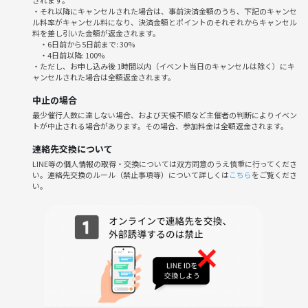
↓
・それ以降にキャンセルされた場合は、事前決済金額のうち、下記のキャンセ
14:30 集合②
ル料率がキャンセル料になり、決済金額とポイントのそれぞれからキャンセル
料を差し引いた金額が返金されます。
↓ 施設見学
・6日前から5日前まで: 30%
16:00 終了
・4日前以降: 100%
・ただし、お申し込み後 1時間以内（イベント当日のキャンセルは除く）にキ
ャンセルされた場合は全額返金されます。
※4D2Uドームシアター希望の場合は13:30～14:10の回になります。希望
する方は申し込み後、メッセージでご連絡ください。シアターは予約制
中止の場合
で、結果は2/28にわかります。予約できなかった場合は展示鑑賞のみと
最少催行人数に達しない場合、および天候不順など主催者の判断によりイベン
なります。
トが中止される場合があります。その場合、参加料金は全額返金されます。
→（2/28追記）数名分しか予約取れてないので、早く連絡来た方優先と
連絡先交換について
させていただきます。
LINE等の個人情報の取得・交換については双方同意のうえ慎重に行ってくださ
い。連絡先交換のルール（禁止事項等）について詳しくは
こちら
をご覧くださ
※施設等の正確な情報は公式HPで確認してください。つなげーとでリ
い。
ンクを載せると消されるという仕様になっているため各自検索をお願い
します。
※集合した方からお互いに自己紹介をお願いします。全体の自己紹介タ
イムはありません。
🔶参加費
無料～1000円