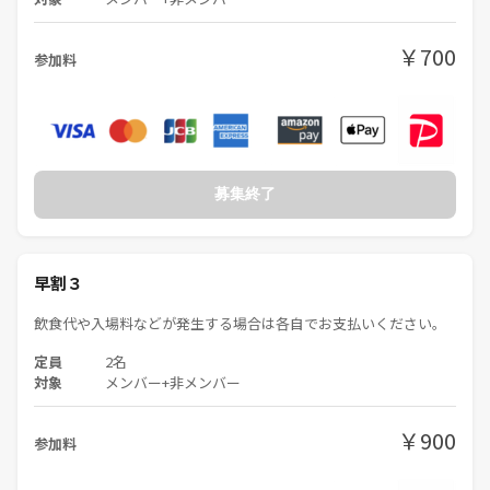
※早い申し込みがお得です。
￥700
参加料
※学生は無料です。要学生証、25歳未満、申込期限は3日前までとさせ
ていだきます。
※飲食代や入場料などが発生する場合は各自でお支払いください。
🔶下記了承の上ご参加ください
※施設等の正確な情報は公式HPで確認してください。
募集終了
※イベント内容に適した服装、持ち物でお願いします。
※遅刻の場合はがんばって合流してください。イベント開始後はすぐに
連絡が取れません。
※天候や施設側の事情で開催困難な場合は近くのカフェなどで交流に変
早割３
更する場合があります。
飲食代や入場料などが発生する場合は各自でお支払いください。
※適宜イベントの様子を撮影いたします。
※イベント中の連絡先交換は禁止とします。
定員
2名
対象
メンバー+非メンバー
過去のイベントの様子は下の画像をご覧ください🙂
￥900
参加料