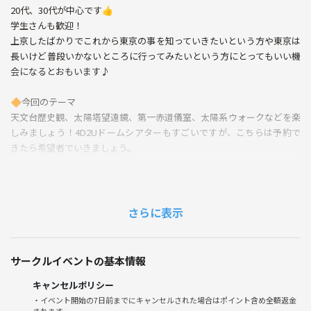
20代、30代が中心です👍
学生さんも歓迎！
上京したばかりでこれから東京の事を知っていきたいという方や東京は
長いけど普段いかないところに行ってみたいという方にとってもいい機
会になるとおもいます♪
🔶今回のテーマ
天文台歴史観、太陽塔望遠鏡、第一赤道儀室、太陽系ウォークなどを楽
しみましょう！4D2Uドームシアターもすごいですが、こちらは予約で
きたら希望者でいきましょう。
🔶流れ
4D2Uドームシアター参加者は①から、展示のみの場合は②からになり
ます。
さらに表示
13:00 集合①
↓ 歓談
サークルイベントの基本情報
13:30 シアター上映開始
↓
キャンセルポリシー
14:10 シアター上映終了
・イベント開始の7日前までにキャンセルされた場合はポイント含め全額返金
されます。