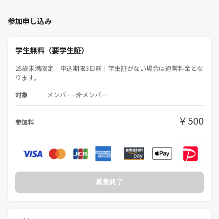
20代、30代が中心です👍
学生さんも歓迎！
参加申し込み
上京したばかりでこれから東京の事を知っていきたいという方や東京は
長いけど普段いかないところに行ってみたいという方にとってもいい機
会になるとおもいます♪
学生無料（要学生証）
🔶今回のテーマ
25歳未満限定｜申込期限3日前｜学生証がない場合は通常料金とな
ります。
天文台歴史観、太陽塔望遠鏡、第一赤道儀室、太陽系ウォークなどを楽
しみましょう！4D2Uドームシアターもすごいですが、こちらは予約で
対象
メンバー+非メンバー
きたら希望者でいきましょう。
￥500
🔶流れ
参加料
4D2Uドームシアター参加者は①から、展示のみの場合は②からになり
ます。
13:00 集合①
↓ 歓談
募集終了
13:30 シアター上映開始
↓
14:10 シアター上映終了
↓