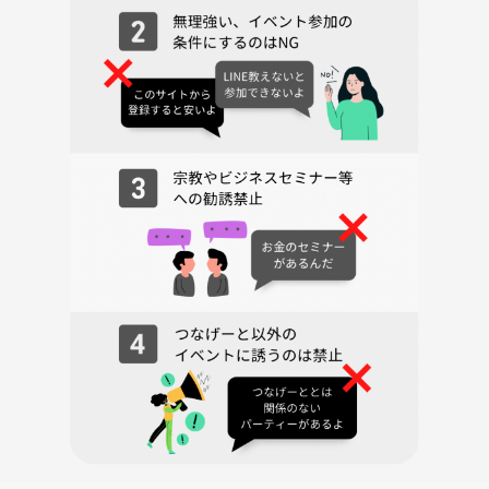
※早い申し込みがお得です。
※学生は無料です。要学生証、25歳未満、申込期限は3日前までとさせ
ていだきます。
※飲食代や入場料などが発生する場合は各自でお支払いください。
🔶下記了承の上ご参加ください
※施設等の正確な情報は公式HPで確認してください。
※イベント内容に適した服装、持ち物でお願いします。
※遅刻の場合はがんばって合流してください。イベント開始後はすぐに
連絡が取れません。
※天候や施設側の事情で開催困難な場合は近くのカフェなどで交流に変
更する場合があります。
※適宜イベントの様子を撮影いたします。
※イベント中の連絡先交換は禁止とします。
過去のイベントの様子は下の画像をご覧ください🙂
ブラタモリのように東京のいろいろな地域を散歩しながら、歴史、芸
術、文化などを楽しむ若者向けのイベントです。