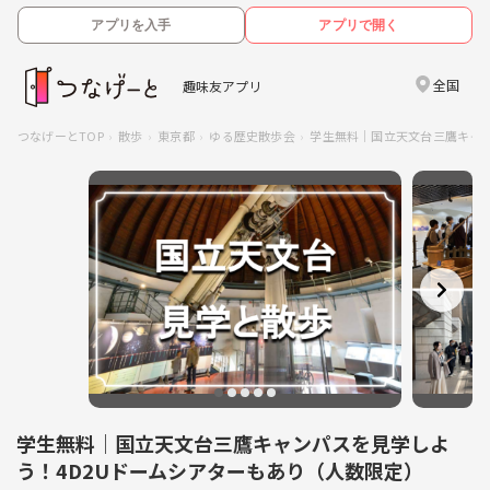
アプリを入手
アプリで開く
全国
趣味友アプリ
つなげーとTOP
散歩
東京都
ゆる歴史散歩会
学生無料｜国立天文台三鷹キャン
学生無料｜国立天文台三鷹キャンパスを見学しよ
う！4D2Uドームシアターもあり（人数限定）