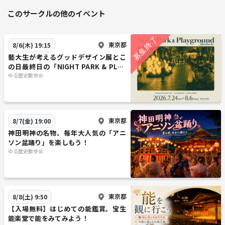
このサークルの他のイベント
東京都
8/6(木) 19:15
藝大生が考えるグッドデザイン展とこ
の日最終日の「NIGHT PARK & PLAY
GROUND YURAKUCHO」
ゆる歴史散歩会
東京都
8/7(金) 19:00
神田明神の名物、毎年大人気の「アニ
ソン盆踊り」を楽しもう！
ゆる歴史散歩会
東京都
8/8(土) 9:50
【入場無料】はじめての能鑑賞。宝生
能楽堂で能をみてみよう！