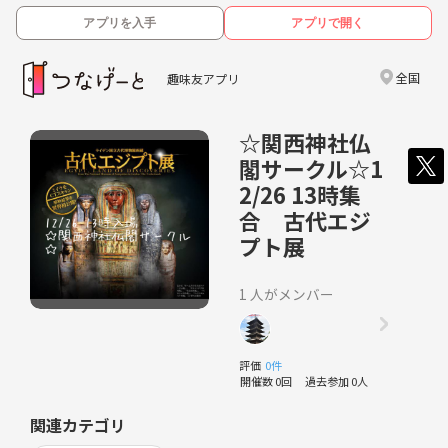
アプリを入手
アプリで開く
全国
趣味友アプリ
☆関西神社仏
閣サークル☆1
2/26 13時集
合 古代エジ
プト展
1 人がメンバー
評価
0件
開催数 0回
過去参加 0人
関連カテゴリ