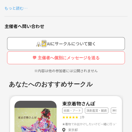
グループラインについては一度企画に参加いただいたのち承認させてい
もっと読む…
ただいております。
企画立案については夫婦(30代)で行っておりますので、男女とも気兼ね
主催者へ問い合わせ
なく参加いただける形となっております😊
AIにサークルについて聞く
以下グループラインの投稿です。
💬 主催者へ個別にメッセージを送る
皆さまこんばんは🙇‍♂️
※内容は他の参加者には公開されません
来月12月の企画を立てたいと思います。
今回はライデン国立古代博物館所蔵古代エジプト展です！
あなたへのおすすめサークル
https://leidenegypt.jp/
場所は兵庫県立美術館。
お日にちは26日日曜日13時となります。
東京着物さんぽ
絵画・アート
演劇鑑賞・観劇
神社・仏閣め
一つだけ注意点がありまして
★
★
★
★
★
1件
今回は予約入場制となっているようで
サイトから入場日時の予約を事前に取っていただく必要があります。
東京都