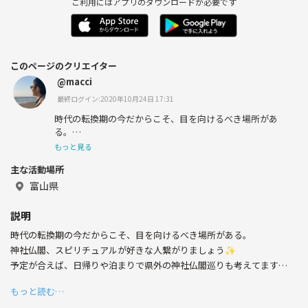
ご利用にはアプリのダウンロードが必要です
このページのクリエイター
@macci
最終ログイン:2020年10月24日 17:31
時代の転換期の今だからこそ、目を向けるべき場所があ
る。
もっと見る
・『△→○』の時代
主な活動場所
・『個の時代』から『集の時代』etc.
富山県
説明
時代の転換期の今だからこそ、目を向けるべき場所がある。
『激動の時代・令和』を皆で手を取り合い、肩を並べ、乗
り越えていきましょう😁✨
神社仏閣、スピリチュアルが好きな人繋がりましょう✨
予定が合えば、日帰りや泊まりで県外の神社仏閣巡りも考えてます👍
もっと読む…
お気軽にご参加ください😁