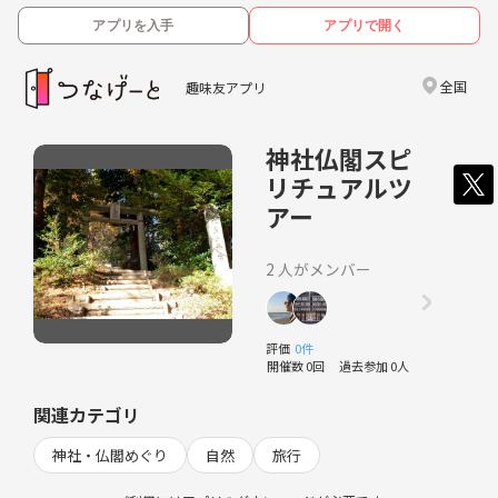
アプリを入手
アプリで開く
全国
趣味友アプリ
神社仏閣スピ
リチュアルツ
アー
2 人がメンバー
評価
0件
開催数 0回
過去参加 0人
関連カテゴリ
神社・仏閣めぐり
自然
旅行