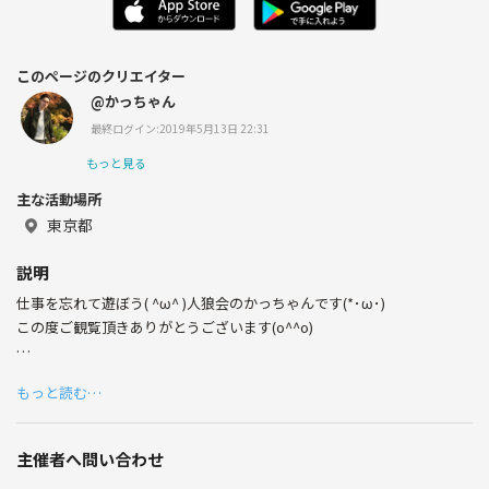
このページのクリエイター
@かっちゃん
最終ログイン:2019年5月13日 22:31
もっと見る
主な活動場所
東京都
説明
仕事を忘れて遊ぼう( ^ω^ )人狼会のかっちゃんです(*･ω･)
この度ご観覧頂きありがとうございます(o^^o)
会社に入ると必然的に社会環境に入ると必然的に友達と休みが合わなく
もっと読む…
なり、日に日に連絡も取らなくなり、1人行動が多くなりやがては外に
出なくなる‥‥‥
主催者へ問い合わせ
と言う悲しい過去は投げ払い楽しく人狼ゲームを通して仲良くなりまし