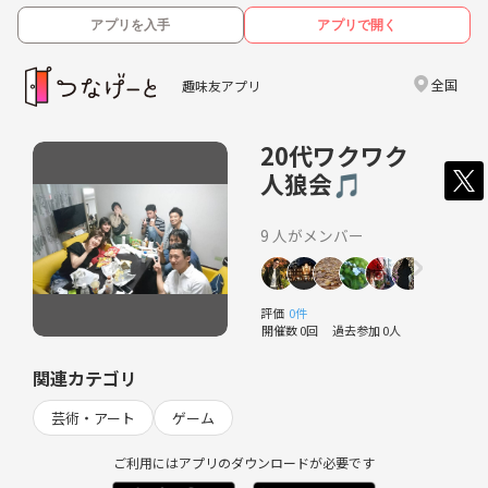
アプリを入手
アプリで開く
全国
趣味友アプリ
20代ワクワク
人狼会🎵
9 人がメンバー
評価
0件
開催数 0回
過去参加 0人
関連カテゴリ
芸術・アート
ゲーム
ご利用にはアプリのダウンロードが必要です