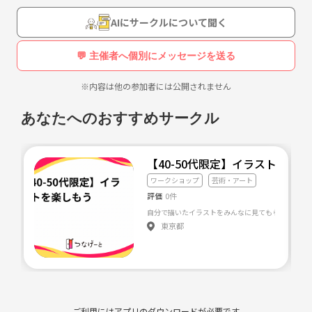
ょう(o^^o)
場所は渋谷周辺です( ^ω^ )
AIにサークルについて聞く
みなさんの応募お待ちしてます(о´∀`о)
💬 主催者へ個別にメッセージを送る
※内容は他の参加者には公開されません
あなたへのおすすめサークル
【40-50代限定】イラストを楽
ワークショップ
芸術・アート
評価
0件
自分で描いたイラストをみんなに見てもらいましょ
東京都
ご利用にはアプリのダウンロードが必要です