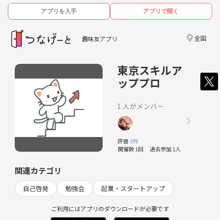
アプリを入手
アプリで開く
全国
趣味友アプリ
東京スキルア
ッププロ
1 人がメンバー
評価
0件
開催数 1回
過去参加 1人
関連カテゴリ
自己啓発
勉強会
起業・スタートアップ
ご利用にはアプリのダウンロードが必要です