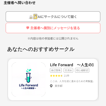
なんとなく「生きづらいな～」「おかしいな～」と感じ
主催者へ問い合わせ
思います。
ながらも、特に違和感を持たずに生活していた子ども時
代。
子どもだけでなく大人の成長につながるようなコミュニケーションはも
AIにサークルについて聞く
ちろん、経済や自己啓発など、人生をより豊かにする情報もお伝えして
います。
ある時、「一人反省会をするのは少数派だ」と言われたの
💬 主催者へ個別にメッセージを送る
をきっかけに、『自分の感覚って周りとズレているのか
「人生を変えたい」「夢を叶えたい」と思っていたら、一歩踏み出して
も…！？』と思い始めました。
※内容は他の参加者には公開されません
みませんか？
あなたへのおすすめサークル
どうにかして『生きづらさ』の理由を確かめようと、本や
ネットで調べたり、病院に行くも原因は分からず…。
Life Forward ～人生の実験室
自己啓発
交流会
初心者歓迎
★
★
★
★
★
21件
「この『生きづらさ』とどう付き合っていけばいいんだろ
う？」と途方に暮れていた時、「繊細さん」の本とある人
との出会いで、私の人生がガラッと変わりました。
東京都
今では、保育士としての知識や経験、転職、海外への留学