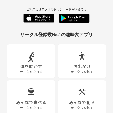
を通して得た実体験をもとに、自分の夢のために挑戦した
り、『変わりたい』と強く願う方たちへ、少しでも力にな
ご利用にはアプリのダウンロードが必要です
りたいという思いで活動しています。
サークル登録数No.1の趣味友アプリ
体を動かす
お出かけ
サークルを探す
サークルを探す
みんなで食べる
みんなで創る
サークルを探す
サークルを探す