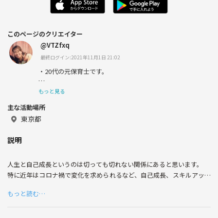
このページのクリエイター
@VTZfxq
最終ログイン:2021年11月1日 21:02
・20代の元保育士です。
もっと見る
主な活動場所
～繊細さん×保育士×自己成長～
東京都
説明
『繊細さん』と『保育士』の視点から
変わりたい！成長したい！そんな方を応援します。
人生と自己成長というのは切っても切れない関係にあると思います。
特に近年はコロナ禍で変化を求められるなど、自己成長、スキルアップ
の重要性が更に増してきているのではないでしょうか？
もっと読む…
私は2018年に保育士資格を取得しましたが、その後培った経験や知識を
交えながら、よりためになる自己成長のきっかけを発信していきたいと