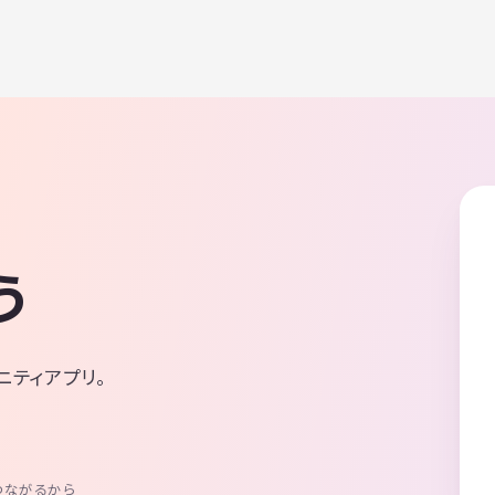
う
ニティアプリ。
つながるから