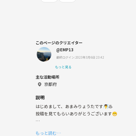
このページのクリエイター
@EMP13
最終ログイン:2023年3月6日 23:42
もっと見る
主な活動場所
京都府
説明
はじめまして、あまみりょうたです🧖‍♂️♨️
投稿を見てもらいありがとうございます😁
サウナが好き過ぎて多い時には週3〜4回、
もっと読む…
最低でも週1回は行ってます🧖‍♂️