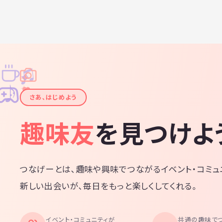
♫
✧
✦
✦
♪
✧
さあ、はじめよう
趣味友
を見つけよ
つなげーとは、趣味や興味でつながるイベント・コミュ
新しい出会いが、毎日をもっと楽しくしてくれる。
イベント・コミュニティが
共通の趣味で