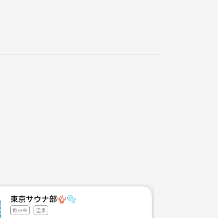
東京サウナ部🪸🫧
飲み会
温泉