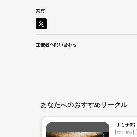
共有
サウナにハマりすぎて…
『サウナ・スパ健康アドバイザー』の
資格を取得しました‼️
京都の銭湯を中心にサ活しております🧖‍♂️
主催者へ問い合わせ
もともと温泉も好きなので温泉も行きます♨️
1人でサウナに行ったり、
友達とサウナに行ったり、
サウナだけではなく温泉も行ったり、
岩盤浴も行ったりします！
あなたへのおすすめサークル
サウナってどうなの？
行ってみたいけど…とか、
サウナ部
サウナ友達、探してます！
散策・散歩