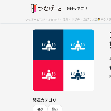
趣味友アプリ
つなげーとTOP
お出かけ
温泉
京都府
京都でさ活🧖‍♂️サウナ
関連カテゴリ
温泉
旅行