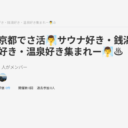
好き・銭湯好き・温泉好き集まれー🧖‍♂️♨️
京都でさ活🧖‍♂️サウナ好き・銭
好き・温泉好き集まれー🧖‍♂️♨️
1 人がメンバー
評価
0件
開催数 0回
過去参加 0人