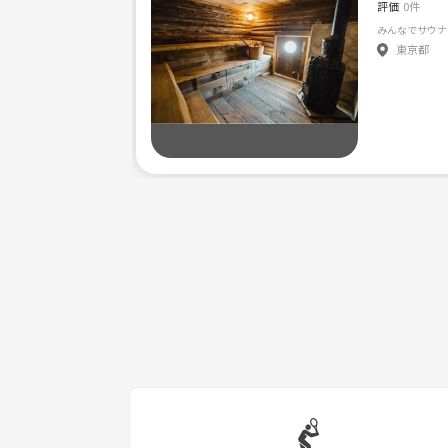
新しく友達欲しいなーって方、
評価
0件
女性でもサウナ行きたい、温泉行きたいって方、
みんなでサウナ
東京都
理由はなんでもいいです🙆‍♂️
興味持った方や話聞いてみたい方は
メッセージください😁🎶
みんなでサウナで整って疲れをとって
健康になりましょー🧖‍♂️♨️✨