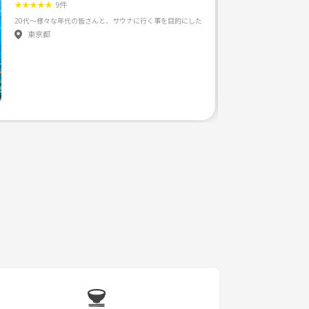
★
★
★
★
★
9件
車じゃないと行けないサウナ、貸切サウナ、アウトドアサウナにイキタイ！ （騒いだりはしないで
東京都