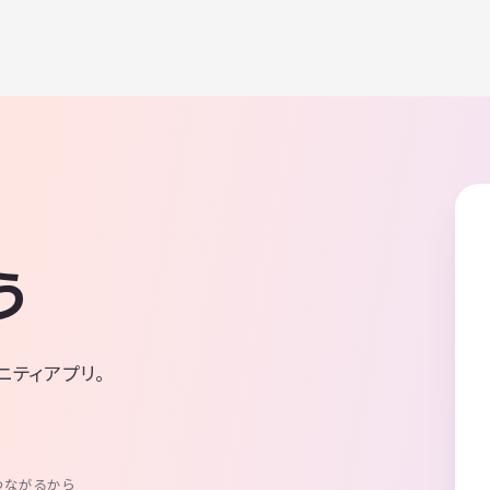
う
ニティアプリ。
つながるから