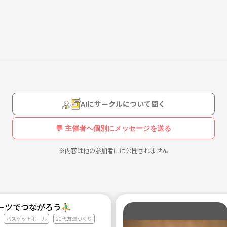
気分で来て頂ければ構いません。 もちろん、マネージャー経験者も歓迎
都内各地から集まっているため、２３区内でしたら取れたグランドどこ
せて自由に来て頂いて構いません。日曜日中心に活動します。
以上の方であれば年齢問いません。
AIにサークルについて聞く
💬 主催者へ個別にメッセージを送る
どお手伝いしていただく予定です。 スコアは、わからなくても少しづ
※内容は他の参加者には公開されません
。
ワクチン接種済の状態になりましたので、多少は安心かと思います。ま
ツでつながろう⛹️‍♂️
バスケットボール
20代友達づくり