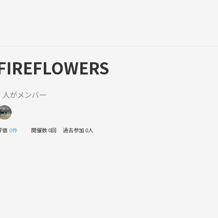
FIREFLOWERS
1 人がメンバー
評価
0件
開催数 0回
過去参加 0人