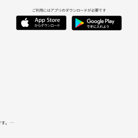
ご利用にはアプリのダウンロードが必要です
です。
に詳しくなくても全く構いません！！気軽にやってみたい・興味がある