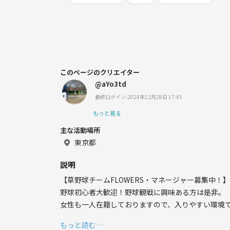
このページのクリエイター
@aYo3td
最終ログイン:2024年12月28日 17:45
もっと見る
主な活動場所
東京都
説明
【草野球チームFLOWERS・マネージャー募集中！】
野球初心者大歓迎！野球観戦に興味ある方は是非。
女性も一人在籍しておりますので、入りやすい環境
もっと読む…
マネージャー未経験者大歓迎です。野球のルール