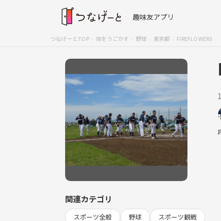
趣味友アプリ
つなげーとTOP
体をうごかす
野球
東京都
FIREFLOWERS
関連カテゴリ
スポーツ全般
野球
スポーツ観戦