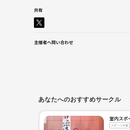
ん。休日を持て余している方、草野球の観戦程度の
共有
○○○活動場所・曜日 ○○○
活動日は基本的に日曜日になります。メンバーが
※ほぼ毎週活動がありますが、 参加は予定にあわ
主催者へ問い合わせ
●●メンバー構成・年齢 ●●
※チームの年代が30代中心のチームですが、23歳
★お仕事
練習のお手伝い、試合ではスコア記入や写真撮影な
いません。
少人数ながらアットホームさを売りにしています
あなたへのおすすめサークル
現在コロナ禍の状況ですが、メンバーのほとんどが
室内スポー
スポーツ全般