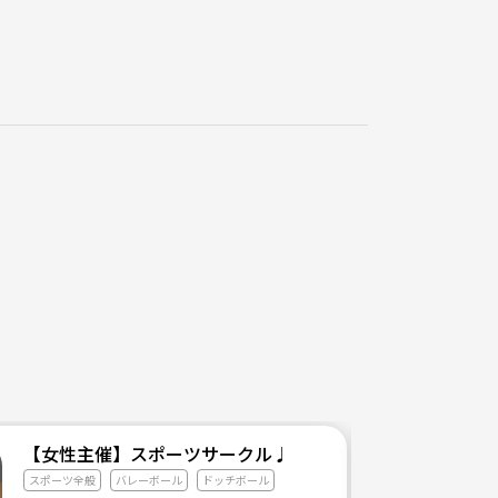
です。
でもやるという感じです。
つ丁寧に教えていきながら覚えてもらえれば問題ござ
たマスク等十分気を付けて活動しております。
【女性主催】スポーツサークル♩
スポーツ全般
バレーボール
ドッチボール