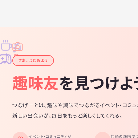
♫
✧
✦
✦
♪
✧
さあ、はじめよう
趣味友
を見つけよ
つなげーとは、趣味や興味でつながるイベント・コミュ
新しい出会いが、毎日をもっと楽しくしてくれる。
イベント・コミュニティが
共通の趣味で