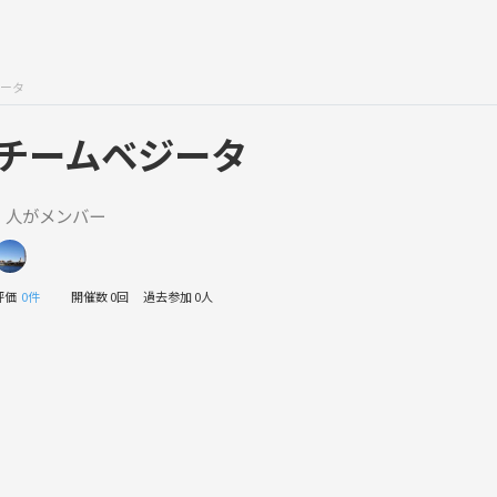
ータ
チームベジータ
1 人がメンバー
評価
0件
開催数 0回
過去参加 0人