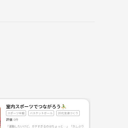
室内スポーツでつながろう⛹️‍♂️
スポーツ全般
バスケットボール
20代友達づくり
評価
0件