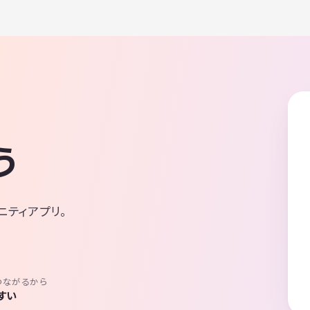
う
ニティアプリ。
つながるから
すい