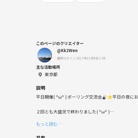
このページのクリエイター
@Kk2Wen
最終ログイン:2017年11月9日 1:58
主な活動場所
東京都
説明
平日開催( ^ω^ ) ボーリング交流会🎳⭐︎平日
２回とも大盛況で終わりました( ^ω^ )
もっと読む…
楽しいこと大好き🎳
地方出身の方大歓迎😍
共有