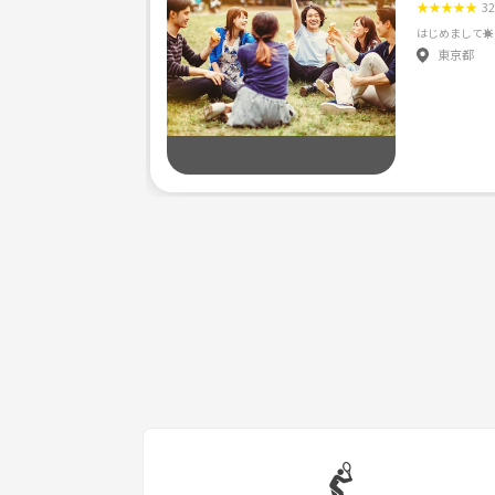
★
★
★
★
★
3
東京都