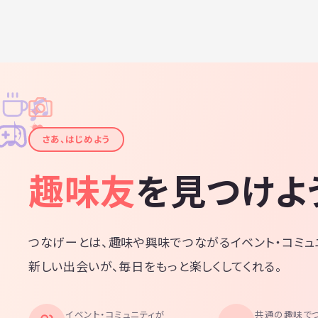
♫
✧
✦
✦
♪
✧
さあ、はじめよう
趣味友
を見つけよ
つなげーとは、趣味や興味でつながるイベント・コミュ
新しい出会いが、毎日をもっと楽しくしてくれる。
イベント・コミュニティが
共通の趣味で