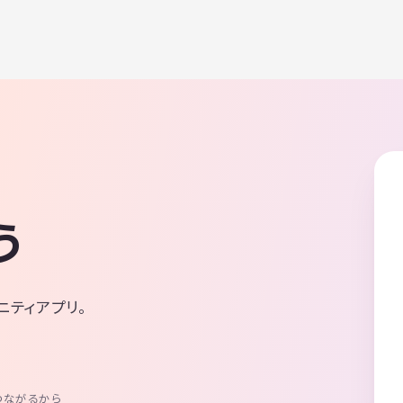
う
ニティアプリ。
つながるから