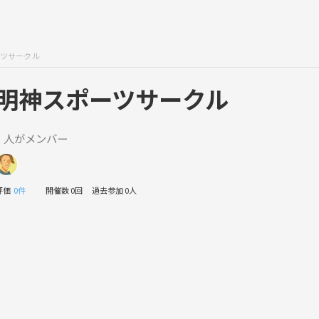
ツサークル
明神スポーツサークル
1 人がメンバー
評価
0件
開催数 0回
過去参加 0人