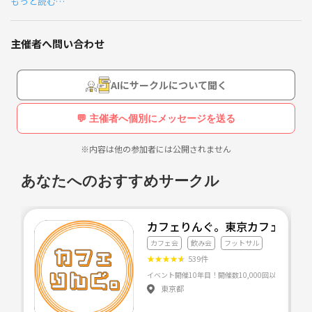
もっと読む…
年齢層は20代から50代と幅広く、女性も毎回複数の方が参加されており
ます。
(平均年齢は40オーバーです)
主催者へ問い合わせ
経験者もおりますが皆、ガツガツせずに楽しく活動しています。
AIにサークルについて聞く
内容は試合形式で1試合5分くらいで回しております。
💬 主催者へ個別にメッセージを送る
フットサルをやりたいけど一歩踏み出せない方や、しばらく蹴っていな
く場所を探してる方まで、ご興味ありましたらご連絡下さい😊
※内容は他の参加者には公開されません
ミックスチームですので、
あなたへのおすすめサークル
・女性に配慮できる方
・参加者と楽しくフットサルをやりたい方
カフェりんぐ。東京カフェ会・
カフェ会
飲み会
フットサル
であればどなたでも大歓迎です。
★
★
★
★
★
539件
競技志向ではないのでよろしくお願い致します。
東京都
＊人数が集まらない場合やコートが取れない場合は開催できないことも