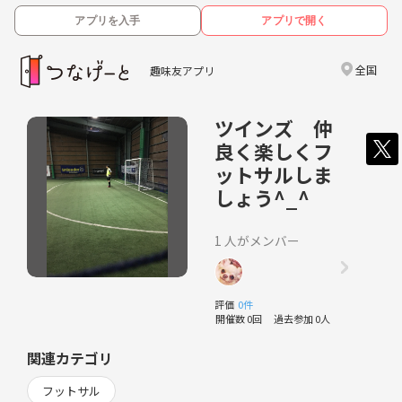
アプリを入手
アプリで開く
全国
趣味友アプリ
ツインズ 仲
良く楽しくフ
ットサルしま
しょう^_^
1 人がメンバー
評価
0件
開催数 0回
過去参加 0人
関連カテゴリ
フットサル