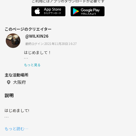
ご利用にはアプリのダウンロードが必要です
このページのクリエイター
@WILKIN26
最終ログイン:2021年11月28日 16:27
はじめまして！
もっと見る
主な活動場所
社会人5年目のWILKINです。
大阪府
説明
ワクチン二回摂取完了しました🐳
はじめまして!
宜しくお願いします！
中国語を勉強するサークル : チャイナ!です。
もっと読む…