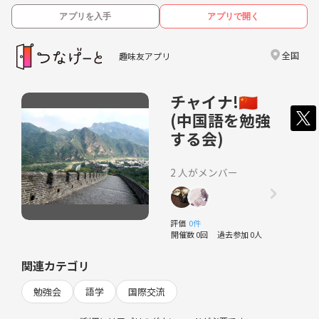
アプリを入手
アプリで開く
全国
趣味友アプリ
チャイナ!🇨🇳
(中国語を勉強
する会)
2 人がメンバー
評価
0件
開催数 0回
過去参加 0人
関連カテゴリ
勉強会
語学
国際交流