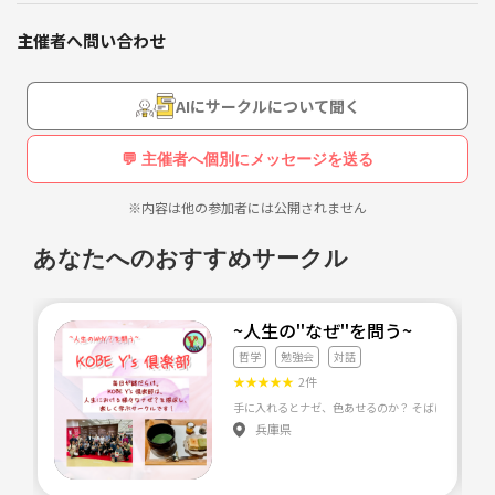
一緒に勉強する仲間を作りたくて
このサークルを設立しました！
主催者へ問い合わせ
私は大学の頃、中国語を専攻しており
北京で留学経験もございますが卒業してから
AIにサークルについて聞く
レベルがどんどん落ちております。笑
(何とか日常会話で支障がないレベルはキープしているつもりです!)
💬 主催者へ個別にメッセージを送る
今まで中国語を全く勉強したことのない
※内容は他の参加者には公開されません
初心者の方からネイティブレベルの超ベテランさんまで大歓迎でござい
ます！
あなたへのおすすめサークル
みなさんで楽しく中国語を勉強しましょう！
~人生の''なぜ''を問う
哲学
勉強会
対話
★
★
★
★
★
2件
兵庫県