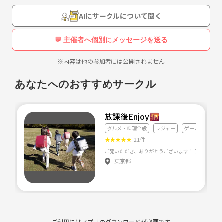
AIにサークルについて聞く
💬 主催者へ個別にメッセージを送る
※内容は他の参加者には公開されません
あなたへのおすすめサークル
放課後Enjoy🌇
グルメ・料理全般
レジャー
ゲーム
★
★
★
★
★
21件
東京都
ご利用にはアプリのダウンロードが必要です