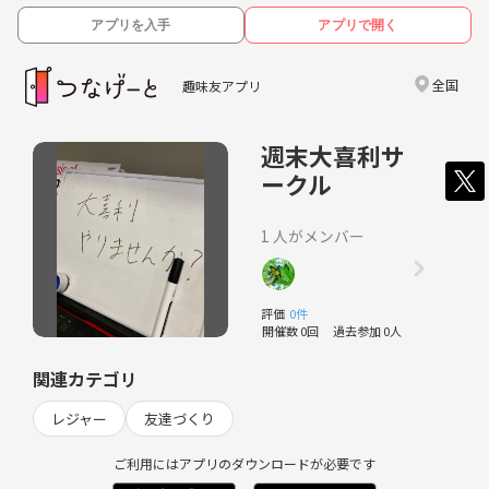
アプリを入手
アプリで開く
全国
趣味友アプリ
週末大喜利サ
ークル
1 人がメンバー
評価
0件
開催数 0回
過去参加 0人
関連カテゴリ
レジャー
友達づくり
ご利用にはアプリのダウンロードが必要です