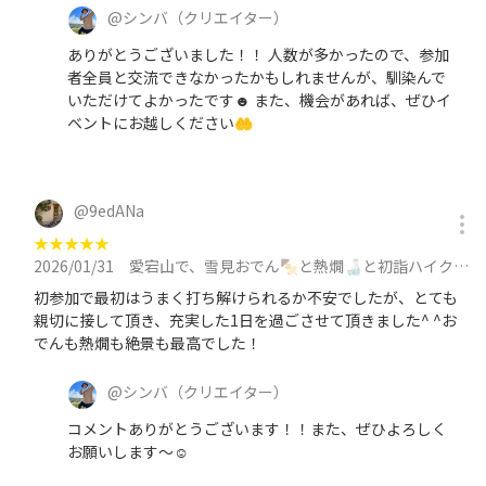
@
シンバ
（クリエイター）
ありがとうございました！！ 人数が多かったので、参加
者全員と交流できなかったかもしれませんが、馴染んで
いただけてよかったです☻ また、機会があれば、ぜひイ
ベントにお越しください🤲
@
9edANa
★
★
★
★
★
2026/01/31
愛宕山で、雪見おでん🍢と熱燗🍶と初詣ハイク🏔️に参加
初参加で最初はうまく打ち解けられるか不安でしたが、とても
親切に接して頂き、充実した1日を過ごさせて頂きました^ ^お
でんも熱燗も絶景も最高でした！
@
シンバ
（クリエイター）
コメントありがとうございます！！また、ぜひよろしく
お願いします〜☺️