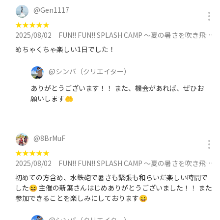
@
Gen1117
★
★
★
★
★
2025/08/02
FUN!! FUN!! SPLASH CAMP 〜夏の暑さを吹き飛ばす焚き火カフェイベント〜に参加
めちゃくちゃ楽しい1日でした！
@
シンバ
（クリエイター）
ありがとうございます！！ また、機会があれば、ぜひお
願いします🤲
@
8BrMuF
★
★
★
★
★
2025/08/02
FUN!! FUN!! SPLASH CAMP 〜夏の暑さを吹き飛ばす焚き火カフェイベント〜に参加
初めての方含め、水鉄砲で暑さも緊張も和らいだ楽しい時間で
した😆 主催の新葉さんはじめありがとうございました！！ また
参加できることを楽しみにしております😀