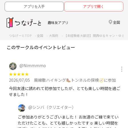
アプリを入手
アプリで開く
全国
趣味友アプリ
つなげーとTOP
全国
大阪府
【未経験者大歓迎】関西ゆるキャン・ゆるハ
このサークルのイベントレビュー
@
Nimmmmo
★
★
★
★
★
2026/07/05
廃線敷ハイキング🥾トンネルの探検🧭に参加
今回友達に誘われて初参加でしたが、とても楽しい時間を過ご
せました！
@
シンバ
（クリエイター）
ご参加ありがとうございました！ お友達のご縁で来てい
ただけたことも、とても嬉しかったです☺️ 楽しい時間を