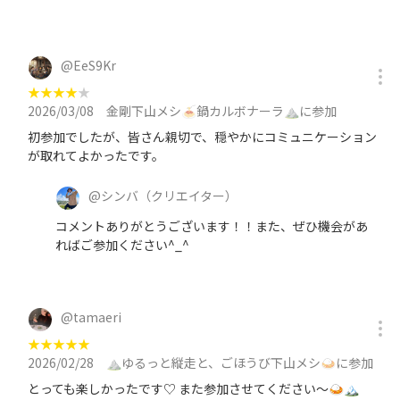
@
EeS9Kr
★
★
★
★
★
2026/03/08
金剛下山メシ🍝鍋カルボナーラ⛰️に参加
初参加でしたが、皆さん親切で、穏やかにコミュニケーション
が取れてよかったです。
@
シンバ
（クリエイター）
コメントありがとうございます！！また、ぜひ機会があ
ればご参加ください^_^
@
tamaeri
★
★
★
★
★
2026/02/28
⛰️ゆるっと縦走と、ごほうび下山メシ🍛に参加
とっても楽しかったです♡ また参加させてください〜🍛🏔️