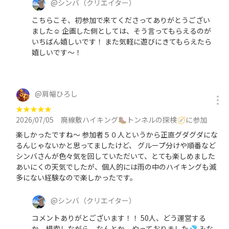
@
シンバ
（クリエイター）
こちらこそ、初参加で来てくださってありがとうござい
ました☺️ 企画した側としては、そう言ってもらえるのが
いちばん嬉しいです！ また気軽に遊びにきてもらえたら
嬉しいです〜！
@
肩幅ひろし
★
★
★
★
★
2026/07/05
廃線敷ハイキング🥾トンネルの探検🧭に参加
楽しかったですね～ 参加者５０人というから正直グダグダにな
るんじゃないかと思ってましたけど、 グループ分けや順番など
シンバさんが色々気を回していただいて、とても楽しめました
あいにくの天気でしたが、個人的には雨の中のハイキングも滅
多にない経験なので楽しかったです。
@
シンバ
（クリエイター）
コメントありがとございます！！ 50人、どう運営する
か、模索しながら、なんとか、やっておりました💦 みな