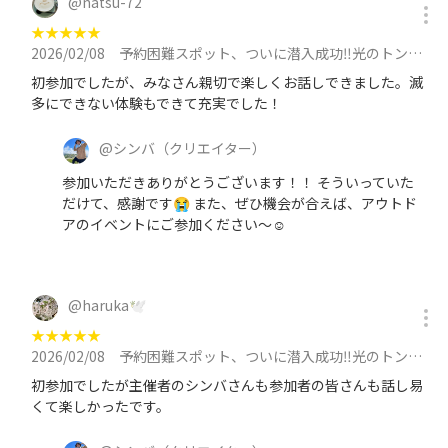
@
natsu-72
★
★
★
★
★
2026/02/08
予約困難スポット、ついに潜入成功‼️光のトンネルに吸い込まれに行こう✨【午後】に参加
初参加でしたが、みなさん親切で楽しくお話しできました。滅
多にできない体験もできて充実でした！
@
シンバ
（クリエイター）
参加いただきありがとうございます！！ そういっていた
だけて、感謝です😭 また、ぜひ機会が合えば、アウトド
アのイベントにご参加ください〜☺️
@
haruka🕊️
★
★
★
★
★
2026/02/08
予約困難スポット、ついに潜入成功‼️光のトンネルに吸い込まれに行こう✨に参加
初参加でしたが主催者のシンバさんも参加者の皆さんも話し易
くて楽しかったです。