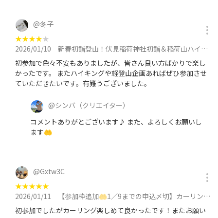
@
冬子
★
★
★
★
★
2026/01/10
新春初詣登山！伏見稲荷神社初詣＆稲荷山ハイキング🎵に参加
初参加で色々不安もありましたが、皆さん良い方ばかりで楽し
かったです。 またハイキングや軽登山企画あればぜひ参加させ
ていただきたいです。有難うございました。
@
シンバ
（クリエイター）
コメントありがとございます♪ また、よろしくお願いし
ます🤲
@
Gxtw3C
★
★
★
★
★
2026/01/11
【参加枠追加🤲1／9までの申込〆切】カーリング体験しよう🥌体験後はスケート滑走も⛸️に参加
初参加でしたがカーリング楽しめて良かったです！またお願い