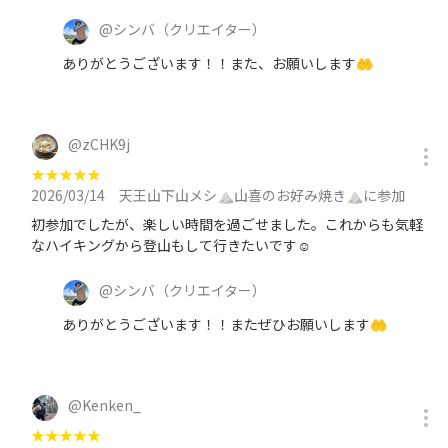
@
シンバ
（クリエイター）
ありがとうございます！！また、お願いします🤲
@
zCHK9j
★
★
★
★
★
2026/03/14
天王山下山メシ⛰️山喜のお好み焼き⛰️に参加
初参加でしたが、楽しい時間を過ごせました。これからも気軽
なハイキングから登山もして行きたいです☺️
@
シンバ
（クリエイター）
ありがとうございます！！またぜひお願いします🤲
@
Kenken_
★
★
★
★
★