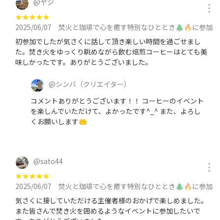
@
ヤジ
★
★
★
★
★
2025/06/07
焚火と珈琲で心を癒す特別なひととき🌲🔥に参加
初参加でしたが気さくに話して頂き楽しい時間を過ごせまし
た。焚き火をゆっくり眺めながら飲む焙煎コーヒーはとても美
味しかったです。ありがとうございました。
@
シンバ
（クリエイター）
コメントありがとうございます！！ コーヒーのイベント
を楽しんでいただけて、よかったです^_^ また、よろし
くお願いします🤲
@
sato44
★
★
★
★
★
2025/06/07
焚火と珈琲で心を癒す特別なひととき🌲🔥に参加
気さくに接していただける主催者様のおかげで楽しめました。
また皆さんで焚き火を囲めるようなイベントに参加したいで