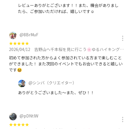
レビューありがとございます！！また、機会がありまし
たら、ご参加いただければ、嬉しいです☺️
@
8BrMuF
★
★
★
★
★
2026/04/12
吉野山へ千本桜を見に行こう🌸ゆるハイキング🌸下山後は温泉でシメ♨️に参加
初めて参加された方からよく参加されている方まで楽しむこと
ができました！ また次回のイベントでもお会いできると嬉しい
です😆
@
シンバ
（クリエイター）
ありがとうございました〜また、ぜひ！！
@
pDNtlW
★
★
★
★
★