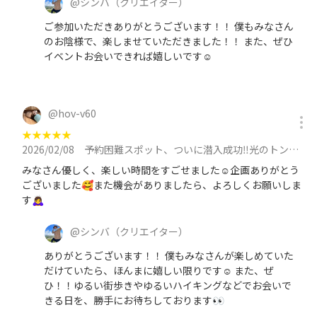
@
シンバ
（クリエイター）
ご参加いただきありがとうございます！！ 僕もみなさん
のお陰様で、楽しませていただきました！！ また、ぜひ
イベントお会いできれば嬉しいです☺️
@
hov-v60
★
★
★
★
★
2026/02/08
予約困難スポット、ついに潜入成功‼️光のトンネルに吸い込まれに行こう✨に参加
みなさん優しく、楽しい時間をすごせました☺️企画ありがとう
ございました🥰また機会がありましたら、よろしくお願いしま
す🙇‍♀️
@
シンバ
（クリエイター）
ありがとうございます！！ 僕もみなさんが楽しめていた
だけていたら、ほんまに嬉しい限りです☺️ また、ぜ
ひ！！ゆるい街歩きやゆるいハイキングなどでお会いで
きる日を、勝手にお待ちしております👀