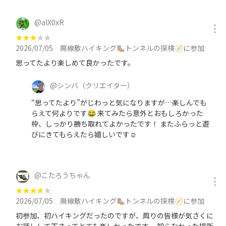
@
alX0xR
★
★
★
★
★
2026/07/05
廃線敷ハイキング🥾トンネルの探検🧭に参加
思ってたより楽しめて良かったです。
@
シンバ
（クリエイター）
“思ってたより”がじわっと気になりますが…楽しんでも
らえて何よりです😂 来てみたら意外とおもしろかった
枠、しっかり勝ち取れてよかったです！ またふらっと遊
びにきてもらえたら嬉しいです☺️
@
こたろうちゃん
★
★
★
★
★
2026/07/05
廃線敷ハイキング🥾トンネルの探検🧭に参加
初参加、初ハイキングだったのですが、周りの皆様が気さくに