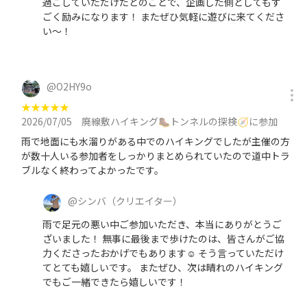
過ごしていただけたとのことで、企画した側としてもす
ごく励みになります！ またぜひ気軽に遊びに来てくださ
い〜！
@
O2HY9o
★
★
★
★
★
2026/07/05
廃線敷ハイキング🥾トンネルの探検🧭に参加
雨で地面にも水溜りがある中でのハイキングでしたが主催の方
が数十人いる参加者をしっかりまとめられていたので道中トラ
ブルなく終わってよかったです。
@
シンバ
（クリエイター）
雨で足元の悪い中ご参加いただき、本当にありがとうご
ざいました！ 無事に最後まで歩けたのは、皆さんがご協
力くださったおかげでもあります☺️ そう言っていただけ
てとても嬉しいです。 またぜひ、次は晴れのハイキング
でもご一緒できたら嬉しいです！