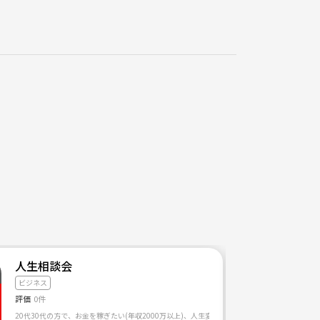
人生相談会
ビジネス
評価
0件
20代30代の方で、お金を稼ぎたい(年収2000万以上)、人生変えたいなどさまざまの方と意