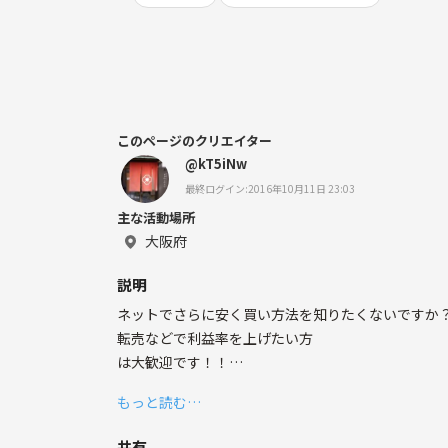
このページのクリエイター
@kT5iNw
最終ログイン:2016年10月11日 23:03
主な活動場所
大阪府
説明
ネットでさらに安く買い方法を知りたくないですか
転売などで利益率を上げたい方
は大歓迎です！！
もっと読む…
買い物をして、
＋ポイント還元
共有