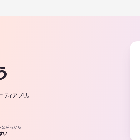
う
ニティアプリ。
つながるから
すい