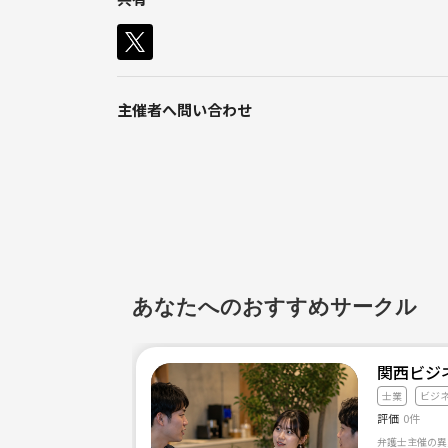
＋α
でお買い得に買い物をしませんか？
なんと年間での節約が、
４万～１０万円ぐらいの節約になります！
主催者へ問い合わせ
『塵も積もれば山となる』ですね(＾◇＾)♪
いつもの買い物で節約して、
節約した分でいろんな事がさらにできますよ！
お気軽にご連絡下さい。
あなたへのおすすめサークル
関西ビジ
士業
ビジ
評価
0件