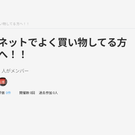
い物してる方へ！！
ネットでよく買い物してる方
へ！！
1 人がメンバー
評価
0件
開催数 0回
過去参加 0人