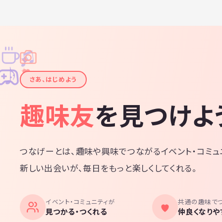
♫
✧
✦
✦
♪
✧
さあ、はじめよう
趣味友
を見つけよ
つなげーとは、趣味や興味でつながるイベント・コミュ
新しい出会いが、毎日をもっと楽しくしてくれる。
イベント・コミュニティが
共通の趣味で
見つかる・つくれる
仲良くなりや