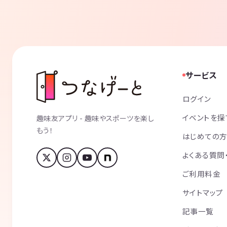
【ばんばんざい】さんの様な男女の掛け合い。
また【東海オンエア】さんの様な和気あいあいした
_________________________________________
その他ご不明な点がございましたら是非ぜひ一度ご連絡
サービス
＊ご連絡の際は簡単な名前と年齢、お住まいと簡単
ログイン
イベントを探
趣味友アプリ - 趣味やスポーツを楽し
もう！
はじめての
よくある質問
ご利用料金
サイトマップ
記事一覧