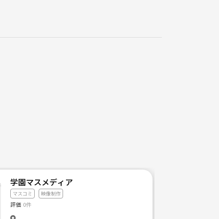
学園マスメディア
マスコミ
映像制作
評価
0件