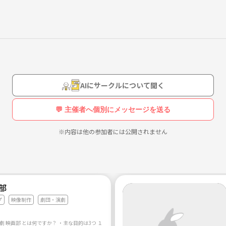
。
な
中
AIにサークルについて聞く
。
💬 主催者へ個別にメッセージを送る
※内容は他の参加者には公開されません
伝っていた 経験があります。
部
プ
映像制作
劇団・演劇