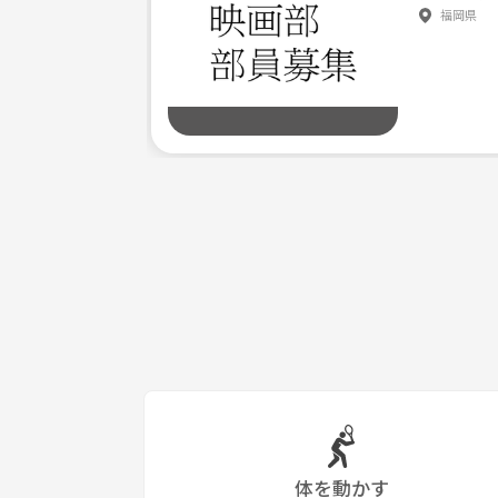
福岡県
おてんば娘です！！
少し違った角度から物が見れます。
（YouTube特化してますね😁）
男性（24）
とにかくカッコイイ。イケメンです！
いい意味でチャラ男〜😁
そして多趣味‼️
元バンドマン‼️ドラマーです！
男性（22）
経験者で既に個人でもYouTube活動してます。
韓国風イケメンでとても爽やかです。
私たちのグループに入っていただけたなら
おそらく他のグループより輝ける事でしょう‼️
私達現メンバーがそうなれるようサポート致します
体を動かす