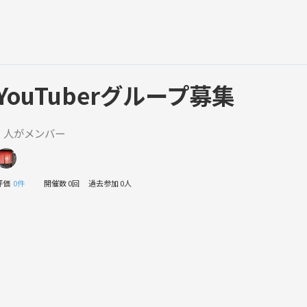
YouTuberグループ募集
1 人がメンバー
評価
0件
開催数 0回
過去参加 0人