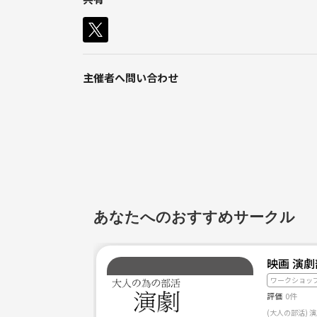
特徴:とにかくポンコツ！そしてデカイです。身体が
明るい天然。そしてよくいじられます。
【東海オンエア】さんの【としみつ】さんみたい
キャラです。
とにかく優しいです。
主催者へ問い合わせ
タレント事務所所属中
月に1〜2度地方のラジオ局でゲストとして参加
一応タレント業とLIVE配信で生計をたててます
特技:歌う事‼️
歌は高校1年から卒業後3年間バンドを組んでて
1000人規模での単独ライブ経験あり。
ZeppでのLIVEでは前座ではありますが経験あり。
あなたへのおすすめサークル
またグループの動画編集も担当してます。
編集歴3年過去に有名YouTuberの編集も手
映画 演劇
女性（2５）
ワークショッ
未経験者ですが
評価
0件
可愛いくて