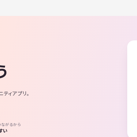
れる方
う
ニティアプリ。
方
つながるから
すい