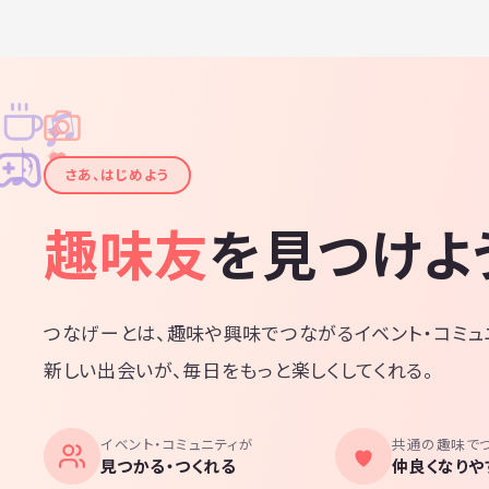
★募集要項★
1.最低1年活動を共に出来かつ辞めると言わない方
2.グループの自覚がありグループの為仲間を支えら
♫
✧
3.連絡が途切れない方
✦
4.仲間を信用できる方
✦
♪
✧
5.人として最低限のマナー、ルールを厳守出来る方
さあ、はじめよう
6.やる気のある方
趣味友
を見つけよ
●優遇条件●
1.既に影響力のある方
2.トレンド、流行りに敏感な方
3既に機材等揃ってる方
つなげーとは、趣味や興味でつながるイベント・コミュ
6.容姿に自信のある方、気をつけている方
新しい出会いが、毎日をもっと楽しくしてくれる。
7.家族以外の人に可愛い又美人と言われた事がある
8.何か特別な事が出来る方
イベント・コミュニティが
共通の趣味で
★コンセプト&グループのイメージ★
見つかる・つくれる
仲良くなりや
【ヴァンゆん】さんや