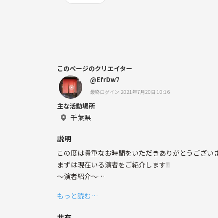
このページのクリエイター
@EfrDw7
最終ログイン:2021年7月20日 10:16
主な活動場所
千葉県
説明
この度は貴重なお時間をいただきありがとうございます🙇
まずは現在いる演者をご紹介します‼️
〜演者紹介〜
リーダー
もっと読む…
編集者兼出演者
【男2３】
共有