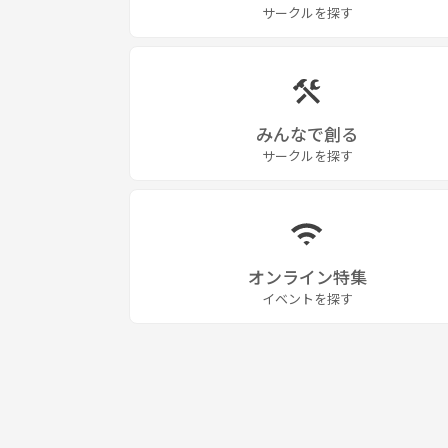
サークルを探す
＊裏方謙マネージャーが男性3名と女性1名＊
一緒に楽しみながら和気あいあいとやって行き
かけがえのない親友になれたらと思っています。
みんなで創る
現時点、メンバー同士仲が良く凄く良い関係です😁
サークルを探す
_________________________________________
今回募集するのは
【東京都、千葉県近郊のやる気のある人】です。
オンライン特集
未経験でも大丈夫です！！
イベントを探す
必要なのはやる気‼️
僕達のグループは裏方が充実しており
マネージャーやスタッフ、編集者やカメラマンがい
安心‼️
加入後はうちのマネージャーが付き全力でサポート
_________________________________________