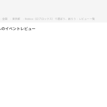
全国
東京都
Roblox（ロブロックス）で遊ぼう、創ろう
レビュー一覧
ルのイベントレビュー