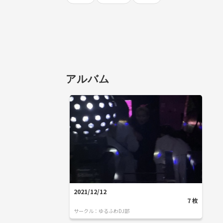
アルバム
2021/12/12
7
枚
サークル：
ゆるふわDJ部