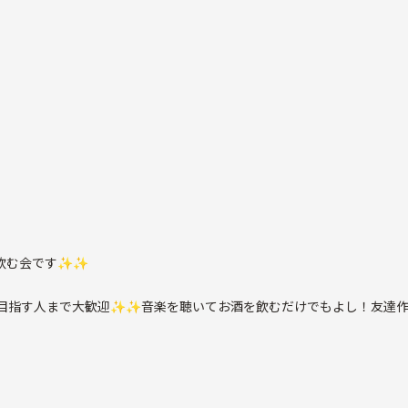
を飲む会です✨✨
を目指す人まで大歓迎✨✨音楽を聴いてお酒を飲むだけでもよし！友達作
す笑
たので😭ここで仲間できたらいいなとおもってます！当時の懐メロなん
ら嬉しいです！！