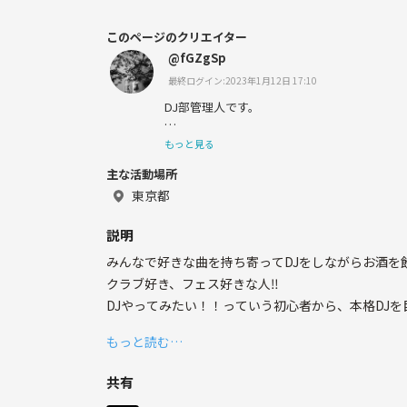
このページのクリエイター
@fGZgSp
最終ログイン:2023年1月12日 17:10
DJ部管理人です。
もっと見る
主な活動場所
アパレルブランドをやっています✨
東京都
元プロアスリート🔥🔥
説明
昔はクラブでDJしてました🎧
みんなで好きな曲を持ち寄ってDJをしながらお酒
クラブ好き、フェス好きな人‼️
DJやってみたい！！っていう初心者から、本格DJ
よろしくお願いします。
もっと読む…
僕も10年ぶりにDJいじり始めたのでくそ下手くそで
35歳になり、クラブ遊びできる友達も減ってしまっ
共有
近くのコンビニでお酒買ってみんなで楽しくできた