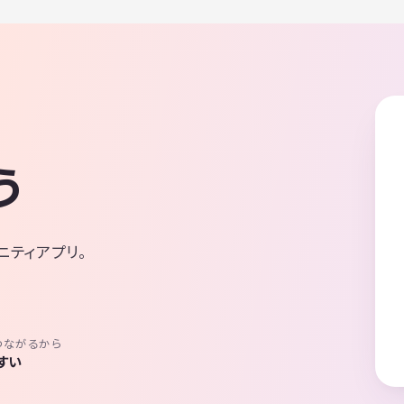
う
ニティアプリ。
つながるから
すい