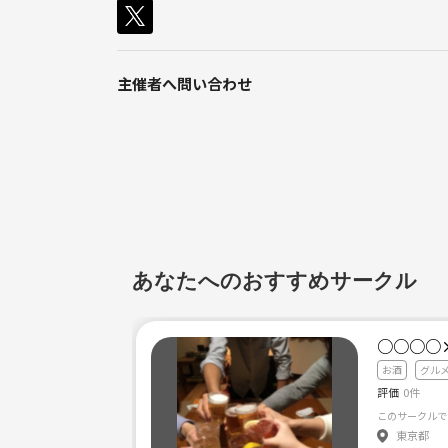
将来的にはクラブ貸し切ってイベントできたら最高
月一開催目標で、場所は東京の高円寺にある僕が経
主催者へ問い合わせ
クラブのような爆音では音出しできないこと、近隣の迷惑
ヘッドホン、USBはご持参ください
参加費はまだ検討中です。
よろしくお願い致します🙇‍♂️🙇‍♂️
あなたへのおすすめサークル
○○○○
お酒
グル
評価
0件
東京都