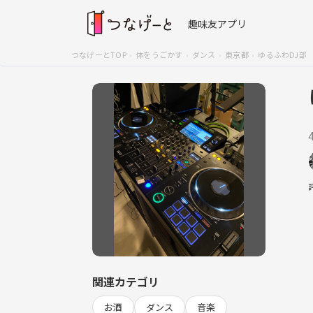
趣味友アプリ
つなげーとTOP
体をうごかす
ダンス
東京都
ゆるふわDJ部
関連カテゴリ
お酒
ダンス
音楽