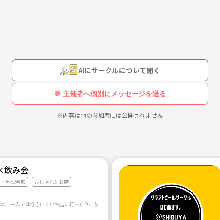
です！
営するデザインオフィスの店舗です。
になるような行為はご遠慮ください。機材はpioneerのXDJ-XZで
AIにサークルについて聞く
💬 主催者へ個別にメッセージを送る
※内容は他の参加者には公開されません
×飲み会
メ・料理全般
おしゃれなお店