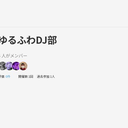
ゆるふわDJ部
4 人がメンバー
評価
0件
開催数 1回
過去参加 1人