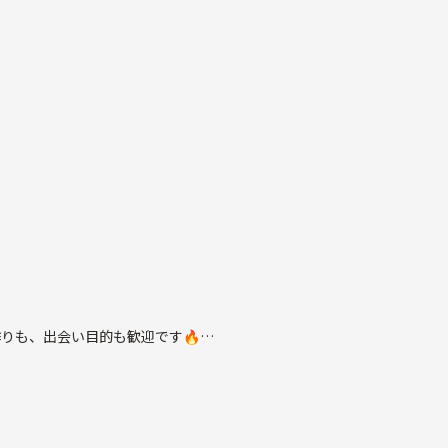
りも、出会い目的も歓迎です🔥
か流してみんなで涙しましょう笑