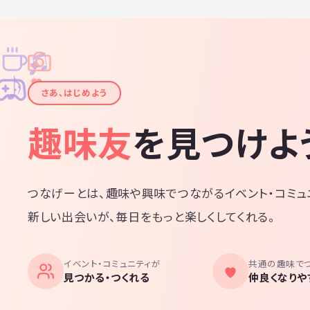
♫
✧
✦
✦
♪
✧
さあ、はじめよう
趣味友
を見つけよ
つなげーとは、趣味や興味でつながるイベント・コミュ
新しい出会いが、毎日をもっと楽しくしてくれる。
イベント・コミュニティが
共通の趣味で
見つかる・つくれる
仲良くなりや