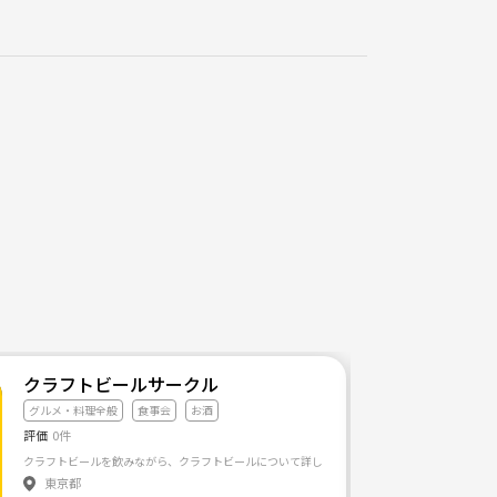
す。CDは使えなくてUSBか、PCのみ対応です。
クラフトビールサークル
グルメ・料理全般
食事会
お酒
評価
0件
このサークルでは、 一人では行きにくいお店に行ったり、
東京都