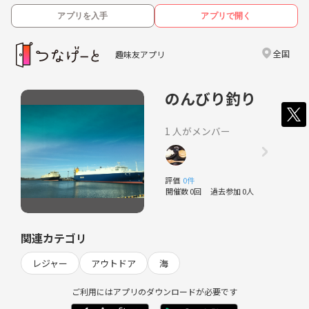
アプリを入手
アプリで開く
全国
趣味友アプリ
のんびり釣り
1 人がメンバー
評価
0件
開催数 0回
過去参加 0人
関連カテゴリ
レジャー
アウトドア
海
ご利用にはアプリのダウンロードが必要です