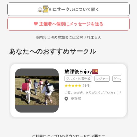
釣り初心者さんも歓迎
AIにサークルについて聞く
💬 主催者へ個別にメッセージを送る
※内容は他の参加者には公開されません
あなたへのおすすめサークル
放課後Enjoy🌇
グルメ・料理全般
レジャー
ゲーム
★
★
★
★
★
21件
東京都
ご利用にはアプリのダウンロードが必要です