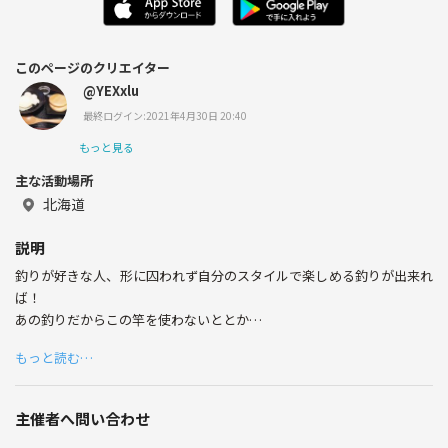
このページのクリエイター
@YEXxlu
最終ログイン:2021年4月30日 20:40
もっと見る
主な活動場所
北海道
説明
釣りが好きな人、形に囚われず自分のスタイルで楽しめる釣りが出来れ
ば！
あの釣りだからこの竿を使わないととか
ストレス無しで楽しく！
もっと読む…
基本はサビキ釣り(ジグサビキ)、投げ釣り(ぶっ込み、浮き)
ルアー系の人はご遠慮下さい。
年齢は20代から女性、男性
主催者へ問い合わせ
(常識マナーがある人)