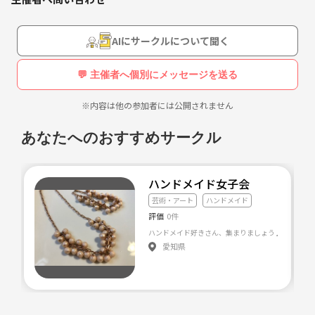
欧米かっ^_^😝😜✨✨笑
⬆︎古っ🙀✨笑
AIにサークルについて聞く
毎月テーマを持って映画を観るので、
💬 主催者へ個別にメッセージを送る
楽しさ倍増ですし、ゆくゆくは映画館を貸し切りたいとも考えてますっ
😆💕💕
※内容は他の参加者には公開されません
観る映画は、洋画・邦画・アニメ問わず、一人ひとりがプラスになるも
あなたへのおすすめサークル
のをチョイスしてますっ😆🎉✨✨
映画が好き...
ハンドメイド女子会
大好きな友達を増やしたい...
芸術・アート
ハンドメイド
素敵な時間を共有したい...
評価
0件
etc...
愛知県
何かピンと感じた方はぜひ一緒に盛り上がりましょうっ😆🎉💕✨
ありがとうございますーっ🚀✨✨