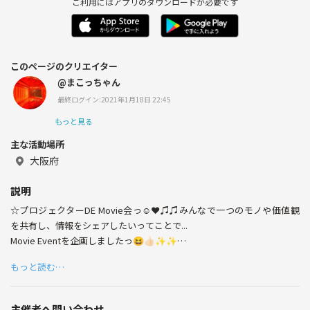
ご利用にはアプリのダウンロードが必要です
このページのクリエイター
@まこっちゃん
最終ログイン:2021年1月18日 22:45
もっと見る
主な活動場所
大阪府
説明
☆プロジェクターDE Movie会っ☺︎❤︎♫♫みんなで一つのモノや価値観
を共有し、情報をシェアしたいってことで...
Movie Eventを企画しましたっ😆👍🏻✨✨
もっと読む…
オシャレなBARを貸し切って、
プロジェクターを使って、
ホットドックやポップコーン片手に映画を観る...
主催者へ問い合わせ