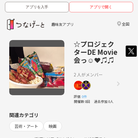
アプリを入手
アプリで開く
全国
趣味友アプリ
☆プロジェク
ターDE Movie
会っ☺︎❤︎♫♫
2 人がメンバー
評価
0件
開催数 0回
過去参加 0人
関連カテゴリ
芸術・アート
映画