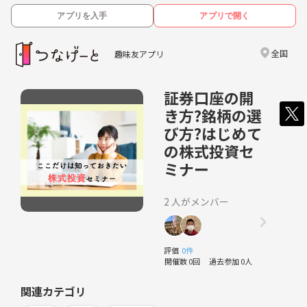
アプリを入手
アプリで開く
全国
趣味友アプリ
証券口座の開
き方?銘柄の選
び方?はじめて
の株式投資セ
ミナー
2 人がメンバー
評価
0件
開催数 0回
過去参加 0人
関連カテゴリ